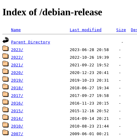
Index of /debian-release
Name
Last modified
Size
De
Parent Directory
2023/
2022/
2021/
2020/
2019/
2018/
2017/
2016/
2015/
2014/
2010/
2007/