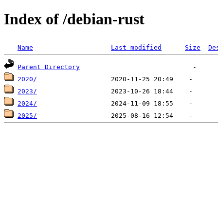
Index of /debian-rust
Name
Last modified
Size
De
Parent Directory
2020/
2023/
2024/
2025/