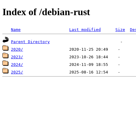
Index of /debian-rust
Name
Last modified
Size
De
Parent Directory
2020/
2023/
2024/
2025/