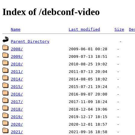
Index of /debconf-video
Name
Last modified
Size
De
Parent Directory
2008/
2009/
2010/
2011/
2014/
2015/
2016/
2017/
2018/
2019/
2020/
2021/