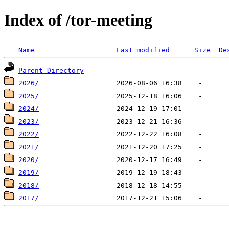
Index of /tor-meeting
Name
Last modified
Size
De
Parent Directory
2026/
2025/
2024/
2023/
2022/
2021/
2020/
2019/
2018/
2017/