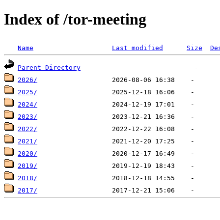
Index of /tor-meeting
Name
Last modified
Size
De
Parent Directory
2026/
2025/
2024/
2023/
2022/
2021/
2020/
2019/
2018/
2017/