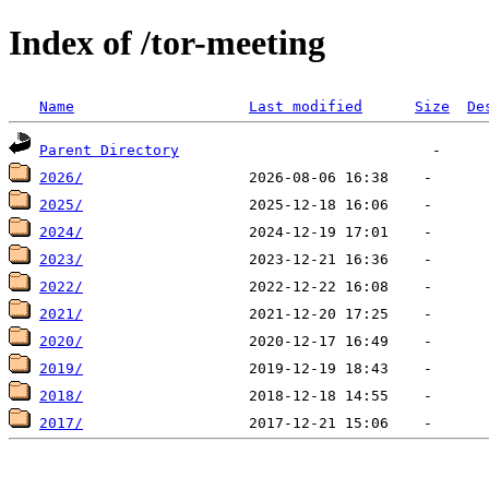
Index of /tor-meeting
Name
Last modified
Size
De
Parent Directory
2026/
2025/
2024/
2023/
2022/
2021/
2020/
2019/
2018/
2017/