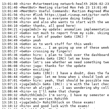
13:01:40
 <hiro>
#startmeeting 
network-health 2026-02-23
13:01:40
 <MeetBot>
13:01:40
 <MeetBot>
13:01:56
 <hiro>
#link 
https://pad.riseup.net/p/tor-neth
13:02:50
 <hiro>
13:03:04
 <hiro>
13:04:10
 <GeKo>
13:04:21
 <juga[mds]>
13:04:27
 <GeKo>
13:04:41
 <hiro>
13:04:49
 <GeKo>
13:05:16
 <GeKo>
13:05:16
 <hiro>
13:05:27
 <GeKo>
13:05:36
 <GeKo>
hiro:
13:05:56
 <hiro>
13:06:08
 <GeKo>
13:06:08
 <hiro>
juga:
13:06:13
 <GeKo>
13:06:42
 <hiro>
13:06:44
 <GeKo>
juga:
13:07:01
 <GeKo>
hiro:
13:07:21
 <juga[mds]>
13:08:16
 <hiro>
13:08:44
 <hiro>
13:09:32
 <Rohithh[mds]>
13:10:04
 <hiro>
13:10:11
 <juga[mds]>
13:10:12
 <hiro>