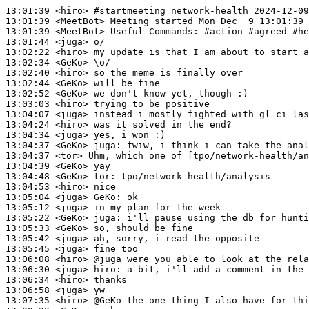
13:01:39
 <hiro>
#startmeeting 
network-health 2024-12-09
13:01:39
 <MeetBot>
13:01:39
 <MeetBot>
13:01:44
 <juga>
13:02:22
 <hiro>
13:02:34
 <GeKo>
13:02:40
 <hiro>
13:02:44
 <GeKo>
13:02:52
 <GeKo>
13:03:03
 <hiro>
13:04:07
 <juga>
13:04:24
 <hiro>
13:04:34
 <juga>
13:04:37
 <GeKo>
juga:
13:04:37
 <tor>
13:04:39
 <GeKo>
13:04:48
 <GeKo>
tor:
13:04:53
 <hiro>
13:05:04
 <juga>
GeKo:
13:05:12
 <juga>
13:05:22
 <GeKo>
juga:
13:05:33
 <GeKo>
13:05:42
 <juga>
13:05:45
 <juga>
13:06:08
 <hiro>
13:06:30
 <juga>
hiro:
13:06:34
 <hiro>
13:06:58
 <juga>
13:07:35
 <hiro>