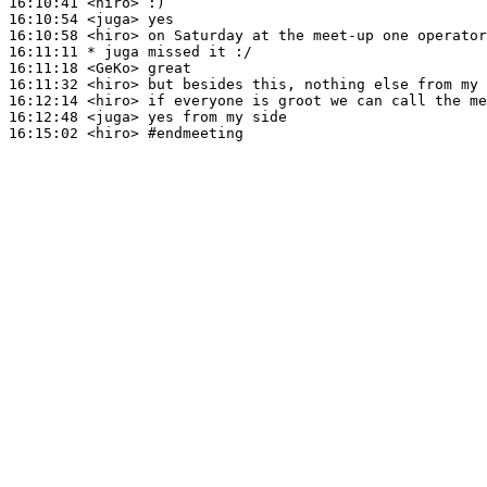
16:10:41
 <hiro>
16:10:54
 <juga>
16:10:58
 <hiro>
16:11:11 
* juga
missed it :/
16:11:18
 <GeKo>
16:11:32
 <hiro>
16:12:14
 <hiro>
16:12:48
 <juga>
16:15:02
 <hiro>
#endmeeting