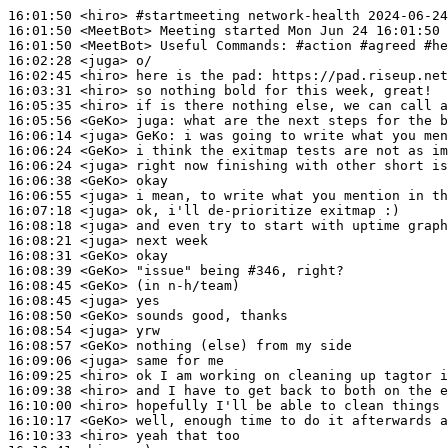
16:01:50
 <hiro>
#startmeeting 
network-health 2024-06-24
16:01:50
 <MeetBot>
16:01:50
 <MeetBot>
16:02:28
 <juga>
16:02:45
 <hiro>
16:03:31
 <hiro>
16:05:35
 <hiro>
16:05:56
 <GeKo>
juga:
16:06:14
 <juga>
GeKo:
16:06:24
 <GeKo>
16:06:24
 <juga>
16:06:38
 <GeKo>
16:06:55
 <juga>
16:07:18
 <juga>
16:08:18
 <juga>
16:08:21
 <juga>
16:08:31
 <GeKo>
16:08:39
 <GeKo>
16:08:45
 <GeKo>
16:08:45
 <juga>
16:08:50
 <GeKo>
16:08:54
 <juga>
16:08:57
 <GeKo>
16:09:06
 <juga>
16:09:25
 <hiro>
16:09:38
 <hiro>
16:10:00
 <hiro>
16:10:17
 <GeKo>
16:10:33
 <hiro>