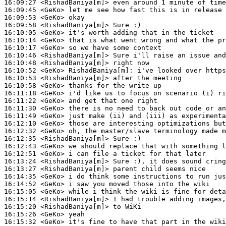
16:09:27
 <RishadBaniya[m]>
16:09:45
 <GeKo>
16:09:53
 <GeKo>
16:09:58
 <RishadBaniya[m]>
16:10:05
 <GeKo>
16:10:14
 <GeKo>
16:10:17
 <GeKo>
16:10:46
 <RishadBaniya[m]>
16:10:48
 <RishadBaniya[m]>
16:10:52
 <GeKo>
RishadBaniya[m]:
16:10:53
 <RishadBaniya[m]>
16:10:58
 <GeKo>
16:11:18
 <GeKo>
16:11:22
 <GeKo>
16:11:30
 <GeKo>
16:11:49
 <GeKo>
16:12:10
 <GeKo>
16:12:32
 <GeKo>
16:12:35
 <RishadBaniya[m]>
16:12:43
 <GeKo>
16:12:51
 <GeKo>
16:13:24
 <RishadBaniya[m]>
16:13:27
 <RishadBaniya[m]>
16:14:35
 <GeKo>
16:14:52
 <GeKo>
16:15:05
 <GeKo>
16:15:14
 <RishadBaniya[m]>
16:15:20
 <RishadBaniya[m]>
16:15:26
 <GeKo>
16:15:32
 <GeKo>