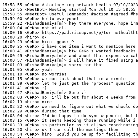
15:58:55
 <GeKo>
#startmeeting 
network-health 07/10/2023
15:58:55
 <MeetBot>
15:58:55
 <MeetBot>
15:59:00
 <GeKo>
15:59:22
 <RishadBaniya[m]>
16:00:04
 <GeKo>
16:00:16
 <GeKo>
16:00:20
 <hiro>
16:00:23
 <GeKo>
hiro:
16:00:35
 <GeKo>
16:00:41
 <RishadBaniya[m]>
16:00:49
 <RishadBaniya[m]>
16:00:57
 <RishadBaniya[m]>
16:01:03
 <RishadBaniya[m]>
16:01:05
 <GeKo>
16:01:10
 <GeKo>
16:01:15
 <GeKo>
16:01:39
 <GeKo>
16:01:41
 <GeKo>
16:01:47
 <RishadBaniya[m]>
16:02:03
 <GeKo>
16:02:13
 <hiro>
16:02:22
 <GeKo>
16:02:29
 <GeKo>
16:03:04
 <hiro>
16:03:15
 <GeKo>
16:03:33
 <GeKo>
16:03:50
 <hiro>
16:03:54
 <GeKo>
hiro: