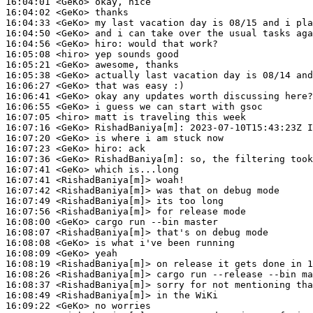
16:04:01
 <GeKo>
16:04:02
 <GeKo>
16:04:33
 <GeKo>
16:04:50
 <GeKo>
16:04:56
 <GeKo>
hiro:
16:05:08
 <hiro>
16:05:21
 <GeKo>
16:05:38
 <GeKo>
16:06:27
 <GeKo>
16:06:41
 <GeKo>
16:06:55
 <GeKo>
16:07:05
 <hiro>
16:07:16
 <GeKo>
RishadBaniya[m]:
16:07:20
 <GeKo>
16:07:23
 <GeKo>
hiro:
16:07:36
 <GeKo>
RishadBaniya[m]:
16:07:41
 <GeKo>
16:07:41
 <RishadBaniya[m]>
16:07:42
 <RishadBaniya[m]>
16:07:49
 <RishadBaniya[m]>
16:07:56
 <RishadBaniya[m]>
16:08:00
 <GeKo>
16:08:07
 <RishadBaniya[m]>
16:08:08
 <GeKo>
16:08:09
 <GeKo>
16:08:19
 <RishadBaniya[m]>
16:08:26
 <RishadBaniya[m]>
16:08:37
 <RishadBaniya[m]>
16:08:49
 <RishadBaniya[m]>
16:09:22
 <GeKo>