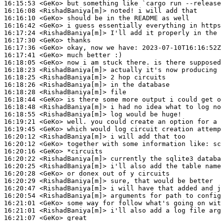
16:15:53
 <GeKo>
16:16:08
 <RishadBaniya[m]>
16:16:10
 <GeKo>
16:16:42
 <GeKo>
16:17:24
 <RishadBaniya[m]>
16:17:30
 <GeKo>
16:17:36
 <GeKo>
16:17:41
 <GeKo>
16:18:05
 <GeKo>
16:18:23
 <RishadBaniya[m]>
16:18:25
 <RishadBaniya[m]>
16:18:26
 <RishadBaniya[m]>
16:18:28
 <RishadBaniya[m]>
16:18:44
 <GeKo>
16:18:48
 <RishadBaniya[m]>
16:18:55
 <RishadBaniya[m]>
16:19:21
 <GeKo>
16:19:45
 <GeKo>
16:20:12
 <RishadBaniya[m]>
16:20:12
 <GeKo>
16:20:16
 <GeKo>
16:20:22
 <RishadBaniya[m]>
16:20:25
 <RishadBaniya[m]>
16:20:28
 <GeKo>
16:20:29
 <RishadBaniya[m]>
16:20:47
 <RishadBaniya[m]>
16:20:54
 <RishadBaniya[m]>
16:21:01
 <GeKo>
16:21:01
 <RishadBaniya[m]>
16:21:07
 <GeKo>