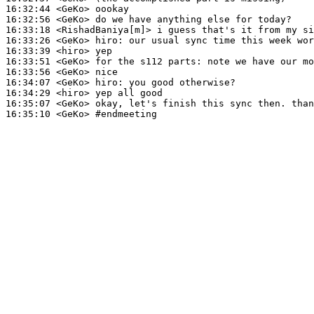
16:32:44
 <GeKo>
16:32:56
 <GeKo>
16:33:18
 <RishadBaniya[m]>
16:33:26
 <GeKo>
hiro:
16:33:39
 <hiro>
16:33:51
 <GeKo>
16:33:56
 <GeKo>
16:34:07
 <GeKo>
hiro:
16:34:29
 <hiro>
16:35:07
 <GeKo>
16:35:10
 <GeKo>
#endmeeting