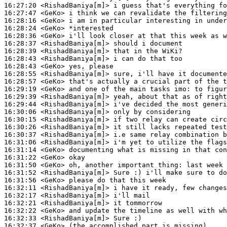
16:27:20
 <RishadBaniya[m]>
16:27:47
 <GeKo>
16:28:16
 <GeKo>
16:28:24
 <GeKo>
16:28:36
 <GeKo>
16:28:37
 <RishadBaniya[m]>
16:28:39
 <RishadBaniya[m]>
16:28:43
 <RishadBaniya[m]>
16:28:43
 <GeKo>
16:28:55
 <RishadBaniya[m]>
16:28:57
 <GeKo>
16:29:19
 <GeKo>
16:29:39
 <RishadBaniya[m]>
16:29:44
 <RishadBaniya[m]>
16:30:06
 <RishadBaniya[m]>
16:30:15
 <RishadBaniya[m]>
16:30:26
 <RishadBaniya[m]>
16:30:37
 <RishadBaniya[m]>
16:31:06
 <RishadBaniya[m]>
16:31:14
 <GeKo>
16:31:22
 <GeKo>
16:31:50
 <GeKo>
16:31:52
 <RishadBaniya[m]>
16:31:56
 <GeKo>
16:32:11
 <RishadBaniya[m]>
16:32:17
 <RishadBaniya[m]>
16:32:21
 <RishadBaniya[m]>
16:32:22
 <GeKo>
16:32:33
 <RishadBaniya[m]>
16:32:37
 <GeKo>