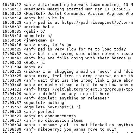
16:58:12
 <ahf>
#startmeeting 
Network team meeting, 13 M
16:58:12
 <MeetBot>
16:58:12
 <MeetBot>
16:58:14
 <ahf>
16:58:28
 <ahf>
16:58:32
 <nickm>
16:58:35
 <gabi>
16:59:14
 <dgoulet>
16:59:50
 <jnewsome>
17:00:16
 <ahf>
17:00:25
 <ahf>
17:00:32
 <ahf>
17:00:42
 <ahf>
17:00:53
 <GeKo>
17:01:04
 <ahf>
17:02:25
 <nickm>
17:03:25
 <ahf>
17:03:39
 <ahf>
17:03:48
 <ahf>
17:04:21
 <ahf>
17:04:29
 <ahf>
17:05:33
 <ahf>
dgoulet:
17:05:37
 <dgoulet>
17:05:52
 <dgoulet>
17:06:18
 <ahf>
17:06:21
 <ahf>
17:06:27
 <ahf>
17:06:34
 <ahf>
17:06:39
 <ahf>
mikeperry: