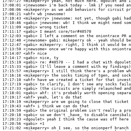
17:07:27
 <mikeperry>
17:08:01
 <jnewsome>
17:08:06
 <mikeperry>
17:08:21
 <ahf>
17:10:43
 <mikeperry>
jnewsome:
17:10:46
 <gabi>
jnewsome:
17:11:09
 <gabi>
17:11:17
 <gabi>
17:12:03
 <gabi>
17:12:40
 <jnewsome>
gabi:
17:12:47
 <gabi>
mikeperry:
17:13:59
 <jnewsome>
17:14:07
 <ahf>
17:14:17
 <gabi>
17:15:19
 <gabi>
re:
17:15:33
 <gabi>
17:15:57
 <mikeperry>
17:16:16
 <mikeperry>
17:17:10
 <ahf>
17:17:19
 <gabi>
17:17:33
 <gabi>
17:18:01
 <gabi>
ahf:
17:19:17
 <ahf>
17:19:19
 <mikeperry>
17:19:43
 <ahf>
17:19:59
 <gabi>
17:20:18
 <gabi>
17:20:23
 <dgoulet>
17:20:56
 <gabi>
17:21:02
 <mikeperry>