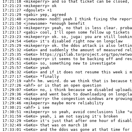
17:21:18
 <mikeperry>
17:21:23
 <mikeperry>
17:21:27
 <dgoulet>
17:21:29
 <gabi>
17:21:40
 <jnewsome>
17:21:50
 <jnewsome>
17:22:13
 <mikeperry>
17:23:17
 <gabi>
17:23:23
 <mikeperry>
17:24:54
 <GeKo>
17:25:29
 <mikeperry>
17:25:32
 <GeKo>
17:25:35
 <GeKo>
17:25:41
 <mikeperry>
17:25:51
 <GeKo>
17:25:57
 <GeKo>
17:26:32
 <GeKo>
17:27:17
 <GeKo>
17:27:19
 <ahf>
17:27:26
 <ahf>
17:29:07
 <GeKo>
17:29:36
 <GeKo>
17:29:42
 <mikeperry>
17:29:46
 <mikeperry>
17:30:21
 <ahf>
17:30:51
 <mikeperry>
17:31:59
 <GeKo>
17:32:29
 <GeKo>
17:32:49
 <GeKo>
17:33:01
 <GeKo>