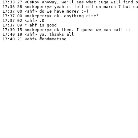
17:33:27
 <GeKo>
17:33:58
 <mikeperry>
17:37:00
 <ahf>
17:37:00
 <mikeperry>
17:37:02
 <ahf>
17:37:09 
* ahf
is good
17:39:15
 <mikeperry>
17:40:19
 <ahf>
17:40:21
 <ahf>
#endmeeting