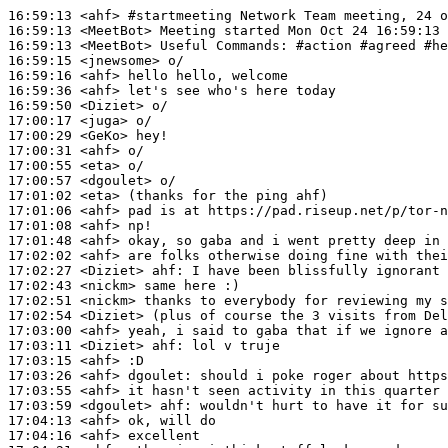
16:59:13
 <ahf>
#startmeeting 
Network Team meeting, 24 o
16:59:13
 <MeetBot>
16:59:13
 <MeetBot>
16:59:15
 <jnewsome>
16:59:16
 <ahf>
16:59:36
 <ahf>
16:59:50
 <Diziet>
17:00:17
 <juga>
17:00:29
 <GeKo>
17:00:31
 <ahf>
17:00:55
 <eta>
17:00:57
 <dgoulet>
17:01:02
 <eta>
17:01:06
 <ahf>
17:01:08
 <ahf>
17:01:48
 <ahf>
17:02:02
 <ahf>
17:02:27
 <Diziet>
ahf:
17:02:43
 <nickm>
17:02:51
 <nickm>
17:02:54
 <Diziet>
17:03:00
 <ahf>
17:03:11
 <Diziet>
ahf:
17:03:15
 <ahf>
17:03:26
 <ahf>
dgoulet:
17:03:55
 <ahf>
17:03:59
 <dgoulet>
ahf:
17:04:13
 <ahf>
17:04:16
 <ahf>