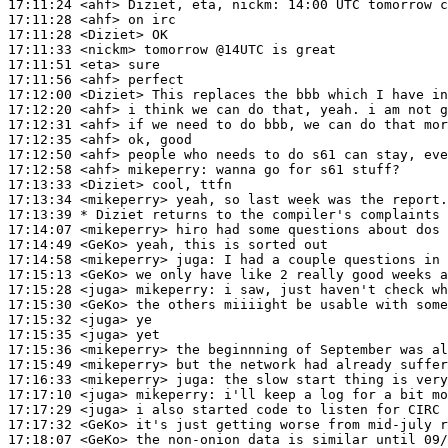
17:11:24
 <ahf>
17:11:28
 <ahf>
17:11:28
 <Diziet>
17:11:33
 <nickm>
17:11:51
 <eta>
17:11:56
 <ahf>
17:12:00
 <Diziet>
17:12:20
 <ahf>
17:12:31
 <ahf>
17:12:35
 <ahf>
17:12:50
 <ahf>
17:12:58
 <ahf>
mikeperry:
17:13:33
 <Diziet>
17:13:34
 <mikeperry>
17:13:39 
* Diziet
returns to the compiler's complaints
17:14:07
 <mikeperry>
17:14:49
 <GeKo>
17:14:58
 <mikeperry>
juga:
17:15:13
 <GeKo>
17:15:28
 <juga>
mikeperry:
17:15:30
 <GeKo>
17:15:32
 <juga>
17:15:35
 <juga>
17:15:36
 <mikeperry>
17:15:49
 <mikeperry>
17:16:33
 <mikeperry>
juga:
17:17:10
 <juga>
mikeperry:
17:17:29
 <juga>
17:17:32
 <GeKo>
17:18:07
 <GeKo>