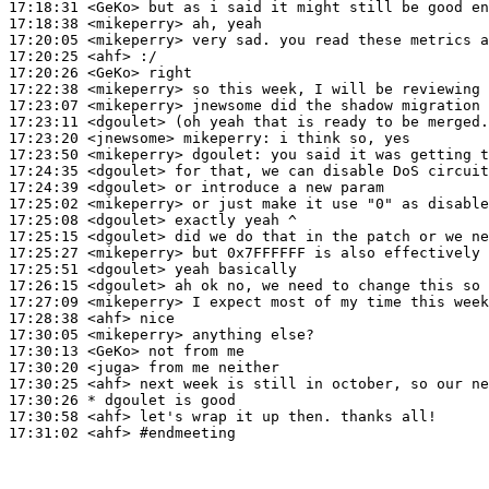
17:18:31
 <GeKo>
17:18:38
 <mikeperry>
17:20:05
 <mikeperry>
17:20:25
 <ahf>
17:20:26
 <GeKo>
17:22:38
 <mikeperry>
17:23:07
 <mikeperry>
17:23:11
 <dgoulet>
17:23:20
 <jnewsome>
mikeperry:
17:23:50
 <mikeperry>
dgoulet:
17:24:35
 <dgoulet>
17:24:39
 <dgoulet>
17:25:02
 <mikeperry>
17:25:08
 <dgoulet>
17:25:15
 <dgoulet>
17:25:27
 <mikeperry>
17:25:51
 <dgoulet>
17:26:15
 <dgoulet>
17:27:09
 <mikeperry>
17:28:38
 <ahf>
17:30:05
 <mikeperry>
17:30:13
 <GeKo>
17:30:20
 <juga>
17:30:25
 <ahf>
17:30:26 
* dgoulet
is good
17:30:58
 <ahf>
17:31:02
 <ahf>
#endmeeting