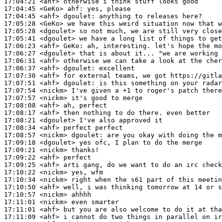
17:04:21
 <ahf>
17:04:45
 <GeKo>
ahf:
17:04:45
 <ahf>
dgoulet:
17:05:28
 <GeKo>
17:05:28
 <dgoulet>
17:05:41
 <dgoulet>
17:06:23
 <ahf>
GeKo:
17:06:27
 <dgoulet>
17:06:31
 <ahf>
17:06:37
 <ahf>
dgoulet:
17:07:30
 <ahf>
17:07:51
 <ahf>
dgoulet:
17:07:54
 <nickm>
17:07:57
 <nickm>
17:08:08
 <ahf>
17:08:17
 <ahf>
17:08:21
 <dgoulet>
17:08:34
 <ahf>
17:08:57
 <nickm>
dgoulet:
17:09:18
 <dgoulet>
17:09:21
 <nickm>
17:09:22
 <ahf>
17:09:25
 <ahf>
17:10:22
 <nickm>
17:10:34
 <nickm>
17:10:50
 <ahf>
17:10:57
 <nickm>
17:11:01
 <nickm>
17:11:01
 <ahf>
17:11:09
 <ahf>