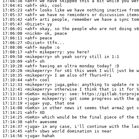
17:04:38
 <ahf>
17:04:41
 <ahf>
17:05:23
 <ahf>
17:05:37
 <ahf>
17:05:42
 <ahf>
17:05:47
 <Diziet>
17:06:01
 <ahf>
17:06:08
 <nickm>
17:06:11
 <ahf>
17:06:27
 <Diziet>
17:08:06
 <ahf>
17:08:17
 <ahf>
mikeperry:
17:09:58
 <mikeperry>
17:10:09
 <ahf>
17:10:20
 <ahf>
17:10:28
 <mikeperry>
17:10:35
 <mikeperry>
17:10:44
 <ahf>
17:12:33
 <mikeperry>
juga,geko:
17:12:41
 <mikeperry>
17:13:10
 <GeKo>
mikeperry:
17:13:13
 <juga>
mikeperry:
17:13:19
 <juga>
17:14:08
 <GeKo>
17:14:21
 <ahf>
17:14:25
 <GeKo>
17:14:30
 <ahf>
17:14:37
 <juga>
17:14:45
 <ahf>
17:14:56
 <juga>