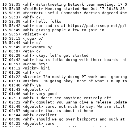
16:58:35
 <ahf>
#startmeeting 
Network team meeting, 17 O
16:58:35
 <MeetBot>
16:58:35
 <MeetBot>
16:58:37
 <ahf>
16:58:39
 <ahf>
16:58:42
 <ahf>
16:58:49
 <ahf>
16:58:57
 <Diziet>
16:59:15
 <juga>
16:59:44
 <ahf>
16:59:49
 <jnewsome>
17:00:07
 <eta>
17:00:29
 <ahf>
17:00:42
 <ahf>
17:00:57
 <GeKo>
17:01:12
 <nickm>
17:01:20
 <ahf>
17:01:22
 <Diziet>
17:01:31
 <nickm>
17:01:40
 <ahf>
17:01:43
 <dgoulet>
17:01:46
 <ahf>
17:02:11
 <ahf>
17:02:22
 <ahf>
dgoulet:
17:02:49
 <dgoulet>
17:02:57
 <dgoulet>
17:03:44
 <ahf>
17:04:08
 <ahf>
17:04:25
 <dgoulet>