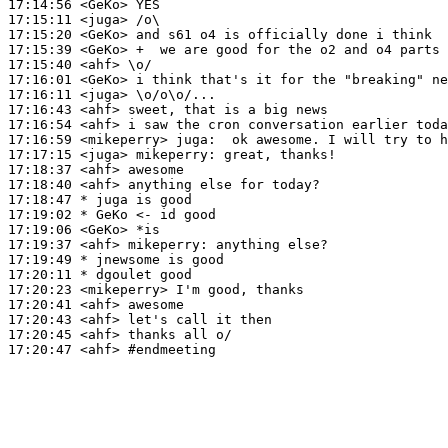
17:14:56
 <GeKo>
17:15:11
 <juga>
17:15:20
 <GeKo>
17:15:39
 <GeKo>
17:15:40
 <ahf>
17:16:01
 <GeKo>
17:16:11
 <juga>
17:16:43
 <ahf>
17:16:54
 <ahf>
17:16:59
 <mikeperry>
juga:
17:17:15
 <juga>
mikeperry:
17:18:37
 <ahf>
17:18:40
 <ahf>
17:18:47 
* juga
is good
17:19:02 
* GeKo
<- id good
17:19:06
 <GeKo>
17:19:37
 <ahf>
mikeperry:
17:19:49 
* jnewsome
is good
17:20:11 
* dgoulet
good
17:20:23
 <mikeperry>
17:20:41
 <ahf>
17:20:43
 <ahf>
17:20:45
 <ahf>
17:20:47
 <ahf>
#endmeeting