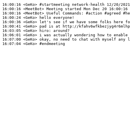
16:00:16
 <GeKo>
#startmeeting 
network-health 12/20/2021
16:00:16
 <MeetBot>
16:00:16
 <MeetBot>
16:00:24
 <GeKo>
16:00:36
 <GeKo>
16:00:41
 <GeKo>
16:03:05
 <GeKo>
hiro:
16:06:01
 <GeKo>
16:07:00
 <GeKo>
16:07:04
 <GeKo>
#endmeeting