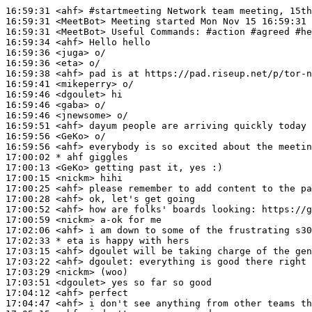
16:59:31
 <ahf>
#startmeeting 
Network team meeting, 15th
16:59:31
 <MeetBot>
16:59:31
 <MeetBot>
16:59:34
 <ahf>
16:59:36
 <juga>
16:59:36
 <eta>
16:59:38
 <ahf>
16:59:41
 <mikeperry>
16:59:46
 <dgoulet>
16:59:46
 <gaba>
16:59:46
 <jnewsome>
16:59:51
 <ahf>
16:59:56
 <GeKo>
16:59:56
 <ahf>
17:00:02 
* ahf
giggles
17:00:13
 <GeKo>
17:00:15
 <nickm>
17:00:25
 <ahf>
17:00:28
 <ahf>
17:00:52
 <ahf>
17:00:59
 <nickm>
17:02:06
 <ahf>
17:02:33 
* eta
is happy with hers
17:03:15
 <ahf>
17:03:22
 <ahf>
dgoulet:
17:03:29
 <nickm>
17:03:51
 <dgoulet>
17:04:12
 <ahf>
17:04:47
 <ahf>