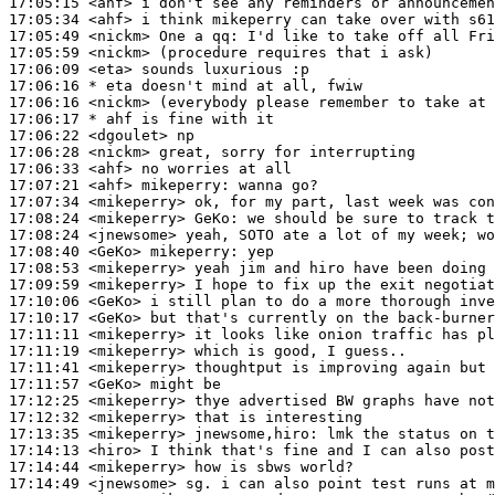
17:05:15
 <ahf>
17:05:34
 <ahf>
17:05:49
 <nickm>
17:05:59
 <nickm>
17:06:09
 <eta>
17:06:16 
* eta
doesn't mind at all, fwiw
17:06:16
 <nickm>
17:06:17 
* ahf
is fine with it
17:06:22
 <dgoulet>
17:06:28
 <nickm>
17:06:33
 <ahf>
17:07:21
 <ahf>
mikeperry:
17:07:34
 <mikeperry>
17:08:24
 <mikeperry>
GeKo:
17:08:24
 <jnewsome>
17:08:40
 <GeKo>
mikeperry:
17:08:53
 <mikeperry>
17:09:59
 <mikeperry>
17:10:06
 <GeKo>
17:10:17
 <GeKo>
17:11:11
 <mikeperry>
17:11:19
 <mikeperry>
17:11:41
 <mikeperry>
17:11:57
 <GeKo>
17:12:25
 <mikeperry>
17:12:32
 <mikeperry>
17:13:35
 <mikeperry>
jnewsome,hiro:
17:14:13
 <hiro>
17:14:44
 <mikeperry>
17:14:49
 <jnewsome>