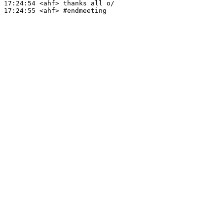
17:24:54
 <ahf>
17:24:55
 <ahf>
#endmeeting