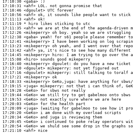
17:10:30
 <gaba>
17:10:31
 <ahf>
17:10:46
 <dgoulet>
17:10:56
 <ahf>
17:11:13
 <ahf>
17:11:19 
* hiro
likes sticking to utc
17:11:35
 <ahf>
17:12:26
 <mikeperry>
17:12:38
 <gaba>
17:12:41
 <mikeperry>
17:13:23
 <mikeperry>
17:13:42
 <ahf>
17:14:45
 <mikeperry>
hiro:
17:15:08
 <hiro>
17:16:40
 <mikeperry>
dgoulet:
17:17:10
 <dgoulet>
mikeperry:
17:17:16
 <dgoulet>
mikeperry:
17:17:21
 <mikeperry>
17:18:33
 <mikeperry>
GeKo,juga:
17:19:15
 <juga>
mikeperry:
17:19:28
 <GeKo>
17:19:44
 <GeKo>
17:19:53
 <GeKo>
17:20:03
 <GeKo>
17:20:09
 <juga>
17:20:20
 <GeKo>
17:20:34
 <GeKo>
17:20:45
 <GeKo>
17:20:54
 <GeKo>
17:21:10
 <ahf>