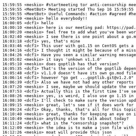
15:59:55
 <meskio>
#startmeeting 
tor anti-censorship mee
15:59:55
 <MeetBot>
15:59:55
 <MeetBot>
15:59:59
 <meskio>
16:00:05
 <dcf1>
16:00:10
 <meskio>
16:00:20
 <meskio>
16:02:40
 <meskio>
16:03:18
 <dcf1>
16:03:46
 <dcf1>
16:04:16
 <dcf1>
16:04:26
 <dcf1>
16:05:02
 <meskio>
16:05:10
 <meskio>
16:05:35
 <dcf1>
16:05:48
 <dcf1>
16:06:14
 <dcf1>
16:06:39
 <dcf1>
16:07:20
 <meskio>
16:07:53
 <dcf1>
16:08:26
 <meskio>
16:08:30
 <dcf1>
16:09:15
 <meskio>
16:09:24
 <dcf1>
16:10:40
 <meskio>
16:10:49
 <meskio>
16:11:24
 <dcf1>
16:12:09
 <meskio>
16:12:26
 <meskio>