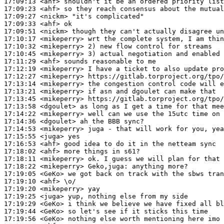
17:09:13
 <ahf>
17:09:23
 <ahf>
17:09:27
 <nickm>
17:09:33
 <ahf>
17:09:51
 <nickm>
17:10:17
 <mikeperry>
17:10:32
 <mikeperry>
17:10:45
 <mikeperry>
17:11:29
 <ahf>
17:12:19
 <mikeperry>
17:12:27
 <mikeperry>
17:13:14
 <mikeperry>
17:13:21
 <mikeperry>
17:13:45
 <mikeperry>
17:13:58
 <dgoulet>
17:14:22
 <mikeperry>
17:14:36
 <dgoulet>
17:14:53
 <mikeperry>
17:15:55
 <juga>
17:16:53
 <ahf>
17:18:02
 <ahf>
17:18:11
 <mikeperry>
17:18:22
 <mikeperry>
Geko,juga:
17:19:05
 <GeKo>
17:19:10
 <ahf>
17:19:20
 <mikeperry>
17:19:25
 <juga>
17:19:29
 <GeKo>
17:19:44
 <GeKo>
17:19:56
 <GeKo>