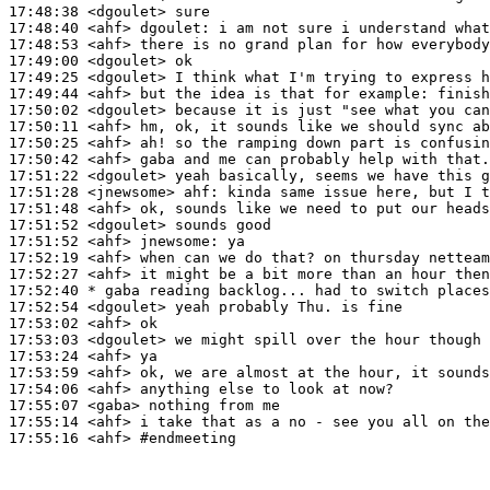
17:48:38
 <dgoulet>
17:48:40
 <ahf>
dgoulet:
17:48:53
 <ahf>
17:49:00
 <dgoulet>
17:49:25
 <dgoulet>
17:49:44
 <ahf>
17:50:02
 <dgoulet>
17:50:11
 <ahf>
17:50:25
 <ahf>
17:50:42
 <ahf>
17:51:22
 <dgoulet>
17:51:28
 <jnewsome>
ahf:
17:51:48
 <ahf>
17:51:52
 <dgoulet>
17:51:52
 <ahf>
jnewsome:
17:52:19
 <ahf>
17:52:27
 <ahf>
17:52:40 
* gaba
reading backlog... had to switch places
17:52:54
 <dgoulet>
17:53:02
 <ahf>
17:53:03
 <dgoulet>
17:53:24
 <ahf>
17:53:59
 <ahf>
17:54:06
 <ahf>
17:55:07
 <gaba>
17:55:14
 <ahf>
17:55:16
 <ahf>
#endmeeting