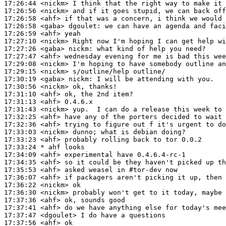
17:26:44
 <nickm>
17:26:56
 <nickm>
17:26:58
 <ahf>
17:26:58
 <gaba>
dgoulet:
17:26:59
 <ahf>
17:27:10
 <nickm>
17:27:26
 <gaba>
nickm:
17:27:47
 <ahf>
17:29:08
 <nickm>
17:29:15
 <nickm>
17:30:19
 <gaba>
nickm:
17:30:56
 <nickm>
17:31:10
 <ahf>
17:31:13
 <ahf>
17:31:43
 <nickm>
17:32:25
 <ahf>
17:32:36
 <ahf>
17:33:03
 <nickm>
17:33:23
 <ahf>
17:33:24 
* ahf
looks
17:34:09
 <ahf>
17:34:35
 <ahf>
17:35:53
 <ahf>
17:36:07
 <ahf>
17:36:22
 <nickm>
17:36:30
 <nickm>
17:37:36
 <ahf>
17:37:41
 <ahf>
17:37:47
 <dgoulet>
17:37:56
 <ahf>