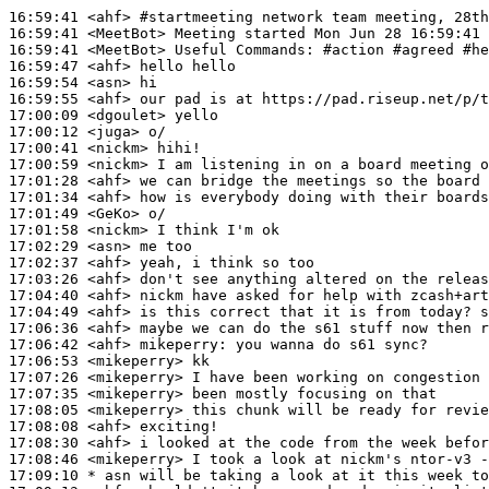
16:59:41
 <ahf>
#startmeeting 
network team meeting, 28th
16:59:41
 <MeetBot>
16:59:41
 <MeetBot>
16:59:47
 <ahf>
16:59:54
 <asn>
16:59:55
 <ahf>
17:00:09
 <dgoulet>
17:00:12
 <juga>
17:00:41
 <nickm>
17:00:59
 <nickm>
17:01:28
 <ahf>
17:01:34
 <ahf>
17:01:49
 <GeKo>
17:01:58
 <nickm>
17:02:29
 <asn>
17:02:37
 <ahf>
17:03:26
 <ahf>
17:04:40
 <ahf>
17:04:49
 <ahf>
17:06:36
 <ahf>
17:06:42
 <ahf>
mikeperry:
17:06:53
 <mikeperry>
17:07:26
 <mikeperry>
17:07:35
 <mikeperry>
17:08:05
 <mikeperry>
17:08:08
 <ahf>
17:08:30
 <ahf>
17:08:46
 <mikeperry>
17:09:10 
* asn
will be taking a look at it this week to