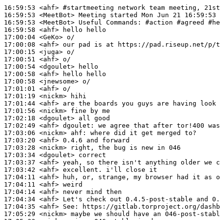
16:59:53
 <ahf>
#startmeeting 
network team meeting, 21st
16:59:53
 <MeetBot>
16:59:53
 <MeetBot>
16:59:58
 <ahf>
17:00:04
 <GeKo>
17:00:08
 <ahf>
17:00:15
 <juga>
17:00:51
 <ahf>
17:00:54
 <dgoulet>
17:00:58
 <ahf>
17:00:58
 <jnewsome>
17:01:01
 <ahf>
17:01:19
 <nickm>
17:01:44
 <ahf>
17:01:56
 <nickm>
17:02:18
 <dgoulet>
17:02:49
 <ahf>
dgoulet:
17:03:06
 <nickm>
ahf:
17:03:20
 <ahf>
17:03:28
 <nickm>
17:03:34
 <dgoulet>
17:03:37
 <ahf>
17:03:42
 <ahf>
17:04:11
 <ahf>
17:04:11
 <ahf>
17:04:14
 <ahf>
17:04:34
 <ahf>
17:04:35
 <ahf>
See:
17:05:29
 <nickm>