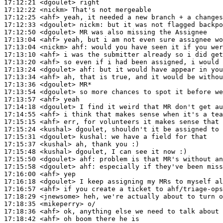
17:12:21
 <dgoulet>
17:12:22
 <nickm>
17:12:25
 <ahf>
17:12:33
 <dgoulet>
nickm:
17:12:50
 <dgoulet>
17:13:04
 <ahf>
17:13:04
 <nickm>
ahf:
17:13:10
 <ahf>
17:13:20
 <ahf>
17:13:24
 <dgoulet>
ahf:
17:13:34
 <ahf>
17:13:36
 <dgoulet>
17:13:54
 <dgoulet>
17:13:57
 <ahf>
17:14:18
 <dgoulet>
17:14:55
 <ahf>
17:15:15
 <ahf>
17:15:24
 <kushal>
17:15:31
 <dgoulet>
kushal:
17:15:37
 <kushal>
17:15:48
 <kushal>
17:15:50
 <dgoulet>
ahf:
17:15:58
 <dgoulet>
ahf:
17:16:00
 <ahf>
17:16:18
 <dgoulet>
17:16:57
 <ahf>
17:18:29
 <jnewsome>
17:18:35
 <mikeperry>
17:18:36
 <ahf>
17:18:42
 <ahf>