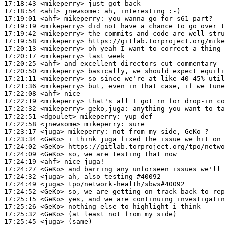
17:18:43
 <mikeperry>
17:18:54
 <ahf>
jnewsome:
17:19:01
 <ahf>
mikeperry:
17:19:19
 <mikeperry>
17:19:42
 <mikeperry>
17:19:58
 <mikeperry>
17:20:13
 <mikeperry>
17:20:17
 <mikeperry>
17:20:25
 <ahf>
17:20:50
 <mikeperry>
17:21:11
 <mikeperry>
17:21:36
 <mikeperry>
17:22:08
 <ahf>
17:22:19
 <mikeperry>
17:22:32
 <mikeperry>
geko,juga:
17:22:51
 <dgoulet>
mikeperry:
17:22:58
 <jnewsome>
mikeperry:
17:23:17
 <juga>
mikeperry:
17:23:34
 <GeKo>
17:24:02
 <GeKo>
17:24:09
 <GeKo>
17:24:19
 <ahf>
17:24:27
 <GeKo>
17:24:32
 <juga>
17:24:49
 <juga>
17:24:52
 <GeKo>
17:25:15
 <GeKo>
17:25:26
 <GeKo>
17:25:32
 <GeKo>
17:25:45
 <juga>