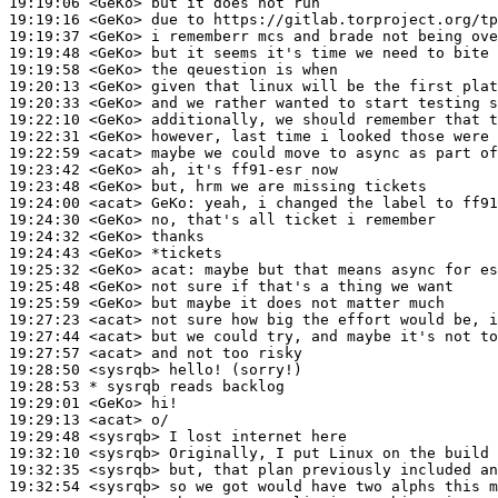
19:19:06
 <GeKo>
19:19:16
 <GeKo>
19:19:37
 <GeKo>
19:19:48
 <GeKo>
19:19:58
 <GeKo>
19:20:13
 <GeKo>
19:20:33
 <GeKo>
19:22:10
 <GeKo>
19:22:31
 <GeKo>
19:22:59
 <acat>
19:23:42
 <GeKo>
19:23:48
 <GeKo>
19:24:00
 <acat>
GeKo:
19:24:30
 <GeKo>
19:24:32
 <GeKo>
19:24:43
 <GeKo>
19:25:32
 <GeKo>
acat:
19:25:48
 <GeKo>
19:25:59
 <GeKo>
19:27:23
 <acat>
19:27:44
 <acat>
19:27:57
 <acat>
19:28:50
 <sysrqb>
19:28:53 
* sysrqb
reads backlog
19:29:01
 <GeKo>
19:29:13
 <acat>
19:29:48
 <sysrqb>
19:32:10
 <sysrqb>
19:32:35
 <sysrqb>
19:32:54
 <sysrqb>