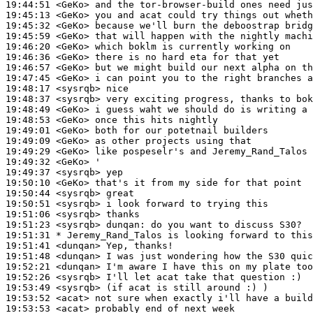
19:44:51
 <GeKo>
19:45:13
 <GeKo>
19:45:32
 <GeKo>
19:45:59
 <GeKo>
19:46:20
 <GeKo>
19:46:36
 <GeKo>
19:46:57
 <GeKo>
19:47:45
 <GeKo>
19:48:17
 <sysrqb>
19:48:37
 <sysrqb>
19:48:49
 <GeKo>
19:48:53
 <GeKo>
19:49:01
 <GeKo>
19:49:09
 <GeKo>
19:49:29
 <GeKo>
19:49:32
 <GeKo>
19:49:37
 <sysrqb>
19:50:10
 <GeKo>
19:50:44
 <sysrqb>
19:50:51
 <sysrqb>
19:51:06
 <sysrqb>
19:51:23
 <sysrqb>
dunqan:
19:51:31 
* Jeremy_Rand_Talos
is looking forward to this
19:51:41
 <dunqan>
19:51:48
 <dunqan>
19:52:21
 <dunqan>
19:52:26
 <sysrqb>
19:53:49
 <sysrqb>
19:53:52
 <acat>
19:53:53
 <acat>