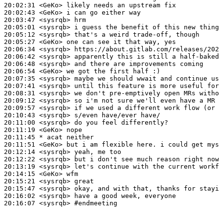
20:02:31
 <GeKo>
20:02:43
 <GeKo>
20:03:47
 <sysrqb>
20:05:01
 <sysrqb>
20:05:12
 <sysrqb>
20:05:27
 <GeKo>
20:06:34
 <sysrqb>
20:06:42
 <sysrqb>
20:06:48
 <sysrqb>
20:06:54
 <GeKo>
20:07:35
 <sysrqb>
20:07:41
 <sysrqb>
20:08:31
 <sysrqb>
20:09:12
 <sysrqb>
20:09:57
 <sysrqb>
20:10:43
 <sysrqb>
20:11:00
 <sysrqb>
20:11:19
 <GeKo>
20:11:45 
* acat
neither
20:11:51
 <GeKo>
20:12:14
 <sysrqb>
20:12:22
 <sysrqb>
20:13:19
 <sysrqb>
20:14:15
 <GeKo>
20:15:21
 <sysrqb>
20:15:47
 <sysrqb>
20:16:02
 <sysrqb>
20:16:07
 <sysrqb>
#endmeeting