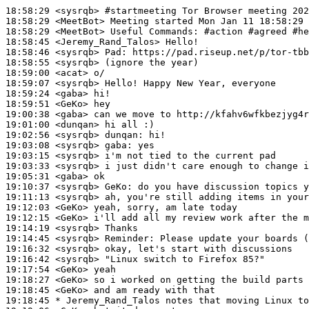
18:58:29
 <sysrqb>
#startmeeting 
Tor Browser meeting 202
18:58:29
 <MeetBot>
18:58:29
 <MeetBot>
18:58:45
 <Jeremy_Rand_Talos>
18:58:46
 <sysrqb>
Pad:
18:58:55
 <sysrqb>
18:59:00
 <acat>
18:59:07
 <sysrqb>
18:59:24
 <gaba>
18:59:51
 <GeKo>
19:00:38
 <gaba>
19:01:00
 <dunqan>
19:02:56
 <sysrqb>
dunqan:
19:03:08
 <sysrqb>
gaba:
19:03:15
 <sysrqb>
19:03:33
 <sysrqb>
19:05:31
 <gaba>
19:10:37
 <sysrqb>
GeKo:
19:11:13
 <sysrqb>
19:12:03
 <GeKo>
19:12:15
 <GeKo>
19:14:19
 <sysrqb>
19:14:45
 <sysrqb>
Reminder:
19:16:32
 <sysrqb>
19:16:42
 <sysrqb>
19:17:54
 <GeKo>
19:18:27
 <GeKo>
19:18:45
 <GeKo>
19:18:45 
* Jeremy_Rand_Talos
notes that moving Linux to