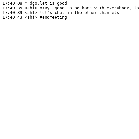
17:40:08 
* dgoulet
is good
17:40:35
 <ahf>
17:40:39
 <ahf>
17:40:43
 <ahf>
#endmeeting