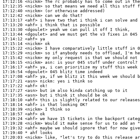
17:12:16
 <nickm>
17:12:35
 <nickm>
17:12:40
 <nickm>
17:12:42
 <nickm>
17:13:17
 <ahf>
17:13:20
 <ahf>
17:13:30
 <dgoulet>
17:13:44
 <dgoulet>
17:14:12
 <ahf>
17:15:14
 <nickm>
17:15:22
 <nickm>
17:15:29
 <nickm>
17:15:42
 <nickm>
17:16:15
 <nickm>
asn:
17:16:17
 <ahf>
17:16:54
 <dgoulet>
17:17:08
 <ahf>
17:17:21
 <asn>
nickm:
17:17:22
 <ahf>
17:17:27
 <asn>
17:17:35
 <asn>
17:18:10
 <ahf>
17:18:14
 <ahf>
17:18:39
 <nickm>
17:18:57
 <ahf>
17:19:24
 <ahf>
17:19:28
 <nickm>
17:19:32
 <ahf>
17:19:40 
* ahf
looks
17:20:03
 <nickm>