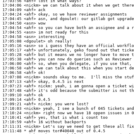
17:03:56
 <ahf>
17:04:06
 <nickm>
17:04:09
 <ahf>
17:04:24
 <ahf>
17:04:45
 <ahf>
17:04:50
 <asn>
17:04:54
 <ahf>
17:04:55
 <asn>
17:04:58
 <asn>
17:05:08
 <dgoulet>
17:05:16
 <asn>
17:05:17
 <ahf>
17:05:28
 <ahf>
17:05:38
 <ahf>
17:06:00
 <ahf>
17:06:58
 <ahf>
17:06:58
 <ahf>
17:07:08
 <nickm>
17:07:13
 <ahf>
17:07:23
 <ahf>
nickm:
17:07:48
 <ahf>
17:09:10
 <ahf>
17:09:14
 <ahf>
17:09:21
 <ahf>
nickm:
17:10:03
 <nickm>
17:10:24
 <nickm>
17:10:41
 <ahf>
17:10:59
 <ahf>
17:11:31
 <nickm>
17:11:48 
* ahf
moves tor#40048 out of 0.4.5