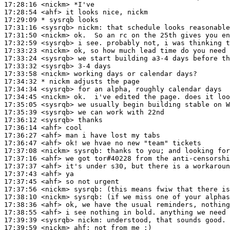
17:28:16
 <nickm>
17:28:54
 <ahf>
17:29:09 
* sysrqb
looks
17:31:16
 <sysrqb>
nickm:
17:31:50
 <nickm>
17:32:59
 <sysrqb>
17:33:23
 <nickm>
17:33:24
 <sysrqb>
17:33:32
 <sysrqb>
17:33:58
 <nickm>
17:34:32 
* nickm
adjusts the page
17:34:34
 <sysrqb>
17:34:45
 <nickm>
17:35:05
 <sysrqb>
17:35:39
 <sysrqb>
17:36:12
 <sysrqb>
17:36:14
 <ahf>
17:36:27
 <ahf>
17:36:47
 <ahf>
17:37:08
 <nickm>
sysrqb:
17:37:16
 <ahf>
17:37:37
 <ahf>
17:37:43
 <ahf>
17:37:45
 <ahf>
17:37:56
 <nickm>
sysrqb:
17:38:10
 <nickm>
sysrqb:
17:38:36
 <ahf>
17:38:55
 <ahf>
17:39:39
 <sysrqb>
nickm:
17:39:59
 <nickm>
ahf: