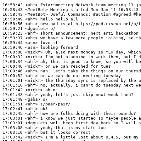
16:58:43
 <ahf>
#startmeeting 
Network team meeting 11 ja
16:58:43
 <MeetBot>
16:58:43
 <MeetBot>
16:58:49
 <ahf>
16:58:56
 <ahf>
16:59:21
 <dgoulet>
16:59:23
 <ahf>
16:59:37
 <ahf>
16:59:44
 <asn>
16:59:46
 <asn>
17:00:08
 <nickm>
17:00:32
 <nickm>
17:00:34
 <ahf>
17:00:46
 <nickm>
17:00:46
 <ahf>
17:00:52
 <ahf>
17:01:01
 <nickm>
17:01:16
 <ahf>
17:01:42
 <nickm>
17:01:43
 <ahf>
17:01:48
 <gaba>
17:01:51
 <ahf>
17:02:41
 <ahf>
17:02:45
 <ahf>
17:03:01
 <ahf>
17:03:01
 <dgoulet>
17:03:08
 <ahf>
17:03:10
 <ahf>
17:03:42
 <nickm>