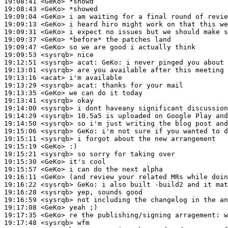
19:08:41
 <GeKo>
19:08:43
 <GeKo>
19:09:04
 <GeKo>
19:09:13
 <GeKo>
19:09:31
 <GeKo>
19:09:37
 <GeKo>
19:09:47
 <GeKo>
19:09:53
 <sysrqb>
19:12:51
 <sysrqb>
acat:
19:13:01
 <sysrqb>
19:13:16
 <acat>
19:13:29
 <sysrqb>
acat:
19:13:35
 <GeKo>
19:13:41
 <sysrqb>
19:14:00
 <sysrqb>
19:14:29
 <sysrqb>
19:14:50
 <sysrqb>
19:15:06
 <sysrqb>
GeKo:
19:15:11
 <sysrqb>
19:15:19
 <GeKo>
19:15:21
 <sysrqb>
19:15:30
 <GeKo>
19:15:57
 <GeKo>
19:16:11
 <GeKo>
19:16:22
 <sysrqb>
GeKo:
19:16:28
 <sysrqb>
19:16:59
 <sysrqb>
19:17:08
 <GeKo>
19:17:35
 <GeKo>
19:17:48
 <sysrqb>