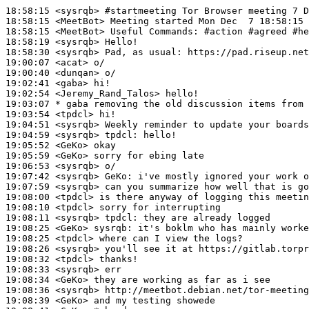
18:58:15
 <sysrqb>
#startmeeting 
Tor Browser meeting 7 D
18:58:15
 <MeetBot>
18:58:15
 <MeetBot>
18:58:19
 <sysrqb>
18:58:30
 <sysrqb>
19:00:07
 <acat>
19:00:40
 <dunqan>
19:02:41
 <gaba>
19:02:54
 <Jeremy_Rand_Talos>
19:03:07 
* gaba
removing the old discussion items from 
19:03:54
 <tpdcl>
19:04:51
 <sysrqb>
19:04:59
 <sysrqb>
tpdcl:
19:05:52
 <GeKo>
19:05:59
 <GeKo>
19:06:53
 <sysrqb>
19:07:42
 <sysrqb>
GeKo:
19:07:59
 <sysrqb>
19:08:00
 <tpdcl>
19:08:10
 <tpdcl>
19:08:11
 <sysrqb>
tpdcl:
19:08:25
 <GeKo>
sysrqb:
19:08:25
 <tpdcl>
19:08:26
 <sysrqb>
19:08:32
 <tpdcl>
19:08:33
 <sysrqb>
19:08:34
 <GeKo>
19:08:36
 <sysrqb>
19:08:39
 <GeKo>