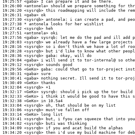
19:25:57
 <gaba>
19:26:00
 <antonela>
19:26:20
 <sysrqb>
19:26:31
 <gaba>
19:27:30
 <sysrqb>
antonela:
19:27:38 
* antonela
looks for her wishlist
19:27:42
 <sysrqb>
19:27:51
 <antonela>
19:27:56
 <gaba>
sysrqb:
19:28:03
 <sysrqb>
19:28:16
 <sysrqb>
19:28:28
 <sysrqb>
19:28:36
 <sysrqb>
gaba:
19:29:04
 <gaba>
19:29:12
 <sysrqb>
19:29:56
 <GeKo>
gaba:
19:30:31
 <gaba>
19:30:41
 <gaba>
19:30:49
 <GeKo>
19:32:04
 <sysrqb>
19:32:17
 <GeKo>
sysrqb:
19:32:33
 <GeKo>
19:32:38
 <GeKo>
19:33:04
 <sysrqb>
19:33:06
 <sysrqb>
19:33:14
 <GeKo>
19:33:41
 <sysrqb>
19:34:02
 <sysrqb>
19:34:09
 <sysrqb>
19:34:20
 <sysrqb>