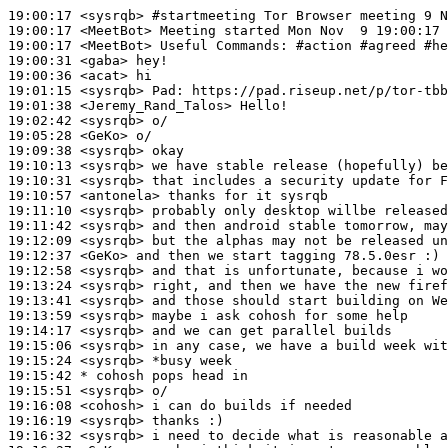
19:00:17
 <sysrqb>
#startmeeting 
Tor Browser meeting 9 N
19:00:17
 <MeetBot>
19:00:17
 <MeetBot>
19:00:31
 <gaba>
19:00:36
 <acat>
19:01:15
 <sysrqb>
Pad:
19:01:38
 <Jeremy_Rand_Talos>
19:02:42
 <sysrqb>
19:05:28
 <GeKo>
19:09:38
 <sysrqb>
19:10:13
 <sysrqb>
19:10:31
 <sysrqb>
19:10:57
 <antonela>
19:11:10
 <sysrqb>
19:11:42
 <sysrqb>
19:12:09
 <sysrqb>
19:12:37
 <GeKo>
19:12:58
 <sysrqb>
19:13:24
 <sysrqb>
19:13:41
 <sysrqb>
19:13:59
 <sysrqb>
19:14:17
 <sysrqb>
19:15:06
 <sysrqb>
19:15:24
 <sysrqb>
19:15:42 
* cohosh
pops head in
19:15:51
 <sysrqb>
19:16:08
 <cohosh>
19:16:19
 <sysrqb>
19:16:32
 <sysrqb>