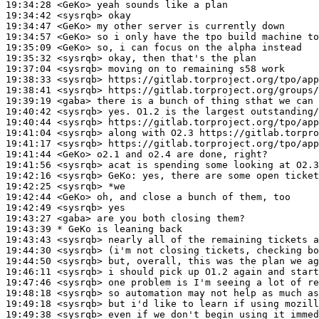
19:34:28
 <GeKo>
19:34:42
 <sysrqb>
19:34:47
 <GeKo>
19:34:57
 <GeKo>
19:35:09
 <GeKo>
19:35:32
 <sysrqb>
19:37:04
 <sysrqb>
19:38:33
 <sysrqb>
19:38:41
 <sysrqb>
19:39:19
 <gaba>
19:40:42
 <sysrqb>
19:40:44
 <sysrqb>
19:41:04
 <sysrqb>
19:41:17
 <sysrqb>
19:41:44
 <GeKo>
19:41:56
 <sysrqb>
19:42:16
 <sysrqb>
GeKo:
19:42:25
 <sysrqb>
19:42:44
 <GeKo>
19:42:49
 <sysrqb>
19:43:27
 <gaba>
19:43:39 
* GeKo
is leaning back
19:43:43
 <sysrqb>
19:44:30
 <sysrqb>
19:44:50
 <sysrqb>
19:46:11
 <sysrqb>
19:47:46
 <sysrqb>
19:48:18
 <sysrqb>
19:49:18
 <sysrqb>
19:49:38
 <sysrqb>