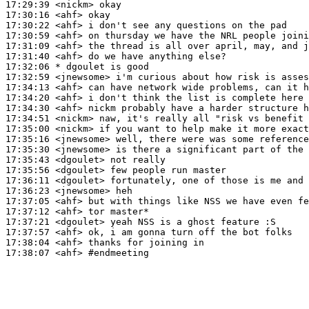
17:29:39
 <nickm>
17:30:16
 <ahf>
17:30:22
 <ahf>
17:30:59
 <ahf>
17:31:09
 <ahf>
17:31:40
 <ahf>
17:32:06 
* dgoulet
is good
17:32:59
 <jnewsome>
17:34:13
 <ahf>
17:34:20
 <ahf>
17:34:30
 <ahf>
17:34:51
 <nickm>
17:35:00
 <nickm>
17:35:16
 <jnewsome>
17:35:30
 <jnewsome>
17:35:43
 <dgoulet>
17:35:56
 <dgoulet>
17:36:11
 <dgoulet>
17:36:23
 <jnewsome>
17:37:05
 <ahf>
17:37:12
 <ahf>
17:37:21
 <dgoulet>
17:37:57
 <ahf>
17:38:04
 <ahf>
17:38:07
 <ahf>
#endmeeting