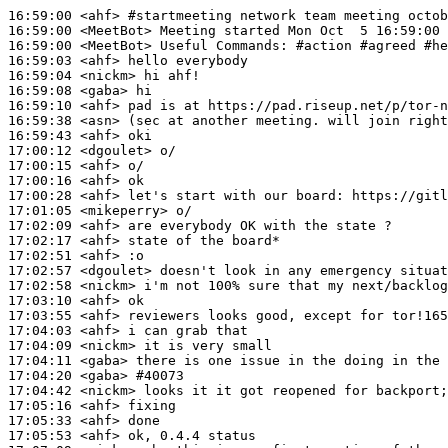
16:59:00
 <ahf>
#startmeeting 
network team meeting octob
16:59:00
 <MeetBot>
16:59:00
 <MeetBot>
16:59:03
 <ahf>
16:59:04
 <nickm>
16:59:08
 <gaba>
16:59:10
 <ahf>
16:59:38
 <asn>
16:59:43
 <ahf>
17:00:12
 <dgoulet>
17:00:15
 <ahf>
17:00:16
 <ahf>
17:00:28
 <ahf>
17:01:05
 <mikeperry>
17:02:09
 <ahf>
17:02:17
 <ahf>
17:02:51
 <ahf>
17:02:57
 <dgoulet>
17:02:58
 <nickm>
17:03:10
 <ahf>
17:03:55
 <ahf>
17:04:03
 <ahf>
17:04:09
 <nickm>
17:04:11
 <gaba>
17:04:20
 <gaba>
#40073
17:04:42
 <nickm>
17:05:16
 <ahf>
17:05:33
 <ahf>
17:05:53
 <ahf>