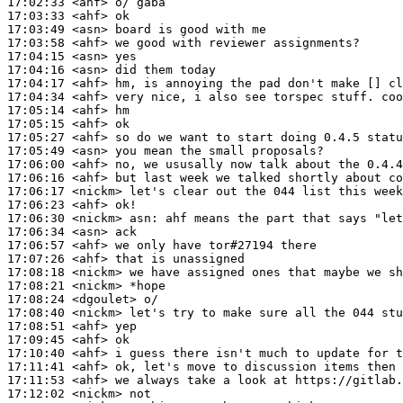
17:02:33
 <ahf>
17:03:33
 <ahf>
17:03:49
 <asn>
17:03:58
 <ahf>
17:04:15
 <asn>
17:04:16
 <asn>
17:04:17
 <ahf>
17:04:34
 <ahf>
17:05:14
 <ahf>
17:05:15
 <ahf>
17:05:27
 <ahf>
17:05:49
 <asn>
17:06:00
 <ahf>
17:06:16
 <ahf>
17:06:17
 <nickm>
17:06:23
 <ahf>
17:06:30
 <nickm>
asn:
17:06:34
 <asn>
17:06:57
 <ahf>
17:07:26
 <ahf>
17:08:18
 <nickm>
17:08:21
 <nickm>
17:08:24
 <dgoulet>
17:08:40
 <nickm>
17:08:51
 <ahf>
17:09:45
 <ahf>
17:10:40
 <ahf>
17:11:41
 <ahf>
17:11:53
 <ahf>
17:12:02
 <nickm>