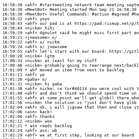
16:58:30
 <ahf>
#startmeeting 
network team meeting septe
16:58:30
 <MeetBot>
16:58:30
 <MeetBot>
16:58:32
 <ahf>
16:58:43
 <ahf>
16:58:44
 <nickm>
16:59:19
 <ahf>
16:59:21
 <jnewsome>
16:59:22
 <ahf>
16:59:24
 <ahf>
16:59:55
 <ahf>
17:00:28
 <nickm>
17:00:33
 <nickm>
17:00:48
 <nickm>
17:01:09 
* ahf
moved an item from next to backlog
17:01:11
 <ahf>
17:01:26
 <gaba>
17:01:31
 <nickm>
17:01:38
 <ahf>
nickm:
17:01:48
 <ahf>
17:01:55
 <ahf>
17:01:56
 <nickm>
17:02:04
 <ahf>
17:02:06
 <asn>
17:02:06
 <ahf>
17:02:12
 <nickm>
17:02:21 
* asn
reads backlog
17:02:24
 <ahf>
asn:
17:02:29
 <ahf>