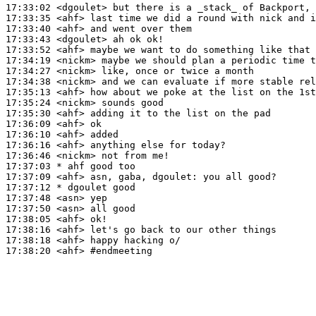
17:33:02
 <dgoulet>
17:33:35
 <ahf>
17:33:40
 <ahf>
17:33:43
 <dgoulet>
17:33:52
 <ahf>
17:34:19
 <nickm>
17:34:27
 <nickm>
17:34:38
 <nickm>
17:35:13
 <ahf>
17:35:24
 <nickm>
17:35:30
 <ahf>
17:36:09
 <ahf>
17:36:10
 <ahf>
17:36:16
 <ahf>
17:36:46
 <nickm>
17:37:03 
* ahf
good too
17:37:09
 <ahf>
17:37:12 
* dgoulet
good
17:37:48
 <asn>
17:37:50
 <asn>
17:38:05
 <ahf>
17:38:16
 <ahf>
17:38:18
 <ahf>
17:38:20
 <ahf>
#endmeeting