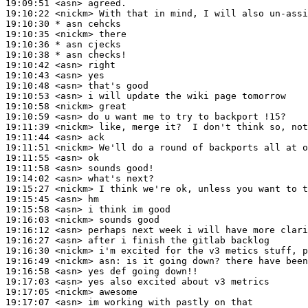
19:09:51
 <asn>
19:10:22
 <nickm>
19:10:30 
* asn
cehcks
19:10:35
 <nickm>
19:10:36 
* asn
cjecks
19:10:38 
* asn
checks!
19:10:42
 <asn>
19:10:43
 <asn>
19:10:48
 <asn>
19:10:53
 <asn>
19:10:58
 <nickm>
19:10:59
 <asn>
19:11:39
 <nickm>
19:11:44
 <asn>
19:11:51
 <nickm>
19:11:55
 <asn>
19:11:58
 <asn>
19:14:02
 <asn>
19:15:27
 <nickm>
19:15:45
 <asn>
19:15:58
 <asn>
19:16:03
 <nickm>
19:16:12
 <asn>
19:16:27
 <asn>
19:16:30
 <nickm>
19:16:49
 <nickm>
asn:
19:16:58
 <asn>
19:17:03
 <asn>
19:17:05
 <nickm>
19:17:07
 <asn>