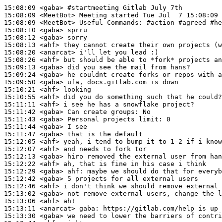
15:08:09
 <gaba>
#startmeeting 
Gitlab July 7th
15:08:09
 <MeetBot>
15:08:09
 <MeetBot>
15:08:10
 <gaba>
15:08:12
 <gaba>
15:08:13
 <ahf>
15:08:20
 <anarcat>
15:08:26
 <ahf>
15:09:13
 <gaba>
15:09:24
 <gaba>
15:09:50
 <gaba>
15:10:21
 <ahf>
15:10:55
 <ahf>
15:11:11
 <ahf>
15:11:42
 <gaba>
15:11:43
 <gaba>
15:11:44
 <gaba>
15:11:47
 <gaba>
15:12:05
 <ahf>
15:12:07
 <ahf>
15:12:13
 <gaba>
15:12:22
 <ahf>
15:12:29
 <gaba>
ahf:
15:12:42
 <gaba>
15:12:46
 <ahf>
15:13:02
 <gaba>
15:13:06
 <ahf>
15:13:11
 <anarcat>
gaba:
15:13:30
 <gaba>