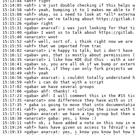
15:13:44
 <ahf>
15:14:05
 <ahf>
15:14:58
 <ahf>
15:15:08
 <ahf>
15:15:12
 <anarcat>
15:15:26
 <gaba>
15:15:31
 <gaba>
anarcaT:
15:15:40
 <gaba>
15:15:40
 <anarcat>
15:15:52
 <ahf>
15:15:55
 <ahf>
15:16:02
 <anarcat>
15:16:12
 <gaba>
15:16:35
 <anarcat>
15:16:41
 <gaba>
15:16:49
 <ahf>
15:16:49
 <ahf>
15:16:56
 <gaba>
anarcat:
15:16:59
 <ahf>
15:17:02
 <gaba>
15:17:06
 <gaba>
ahf:
15:17:23
 <gaba>
ahf:
15:17:35
 <anarcat>
15:17:35 
* gaba
is going to move that into documentatio
15:17:41
 <ahf>
15:17:51
 <gaba>
anarcat:
15:18:38
 <anarcat>
gaba:
15:19:11
 <ahf>
15:19:24
 <ahf>
15:19:33
 <gaba>
anarcat: