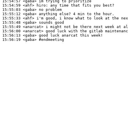
15:54:57
 <gaba>
15:54:59
 <ahf>
hiro:
15:55:03
 <gaba>
15:55:12
 <gaba>
15:55:33
 <ahf>
15:55:48
 <gaba>
15:55:49
 <anarcat>
15:56:00
 <anarcat>
15:56:13
 <gaba>
15:56:19
 <gaba>
#endmeeting