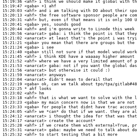
15:19:36
 <ahf>
15:19:47
 <gaba>
15:20:03
 <ahf>
15:20:13
 <ahf>
15:20:31
 <ahf>
15:20:41
 <gaba>
15:20:44
 <ahf>
15:20:56
 <anarcat>
gaba:
15:21:02
 <anarcat>
15:21:21
 <gaba>
15:21:24
 <gaba>
15:21:40
 <gaba>
15:21:45
 <ahf>
15:21:52
 <ahf>
15:21:53
 <anarcat>
gaba:
15:21:56
 <anarcat>
15:21:59
 <anarcat>
15:22:04
 <anarcat>
15:22:19
 <gaba>
15:22:25 
* ahf
looks
15:23:02
 <ahf>
15:23:18
 <ahf>
15:23:23
 <gaba>
15:23:33
 <gaba>
15:24:05
 <ahf>
15:24:12
 <anarcat>
15:24:17
 <anarcat>
15:25:28
 <ahf>
15:25:31
 <anarcat>
gaba:
15:25:32
 <ahf>