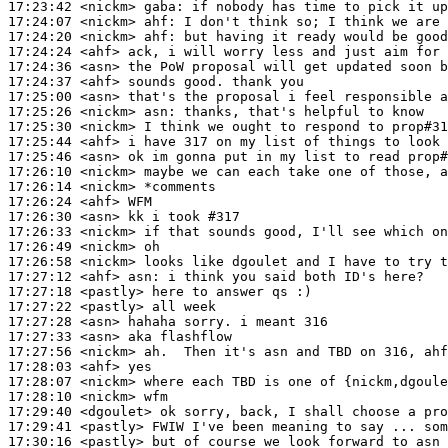
17:23:42
 <nickm>
gaba:
17:24:07
 <nickm>
ahf:
17:24:20
 <nickm>
ahf:
17:24:24
 <ahf>
17:24:36
 <asn>
17:24:37
 <ahf>
17:25:00
 <asn>
17:25:26
 <nickm>
asn:
17:25:30
 <nickm>
17:25:44
 <ahf>
17:25:46
 <asn>
17:26:10
 <nickm>
17:26:14
 <nickm>
17:26:24
 <ahf>
17:26:30
 <asn>
17:26:33
 <nickm>
17:26:49
 <nickm>
17:26:58
 <nickm>
17:27:12
 <ahf>
asn:
17:27:18
 <pastly>
17:27:22
 <pastly>
17:27:28
 <asn>
17:27:33
 <asn>
17:27:56
 <nickm>
17:28:03
 <ahf>
17:28:07
 <nickm>
17:28:10
 <nickm>
17:29:40
 <dgoulet>
17:29:41
 <pastly>
17:30:16
 <pastly>