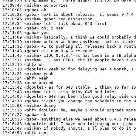
17:09:29
 <jnewsome>
17:09:47
 <nickm>
17:10:01
 <gaba>
17:10:23
 <gaba>
17:10:46
 <nickm>
gaba:
17:10:54
 <nickm>
17:11:04
 <gaba>
17:11:05
 <gaba>
17:11:09
 <nickm>
17:11:19
 <nickm>
17:11:32
 <gaba>
17:11:43
 <gaba>
17:11:45
 <nickm>
17:12:11
 <nickm>
17:12:19
 <ahf>
17:13:13
 <dgoulet>
17:13:21
 <nickm>
17:13:24
 <ahf>
17:13:33
 <asn>
17:13:42
 <dgoulet>
17:13:43
 <nickm>
17:14:05
 <dgoulet>
17:14:13
 <gaba>
nickm:
17:15:08
 <nickm>
17:15:35
 <ahf>
dgoulet:
17:16:27
 <gaba>
17:16:36
 <gaba>
17:16:38
 <dgoulet>
ahf:
17:16:47
 <nickm>
17:16:58
 <ahf>