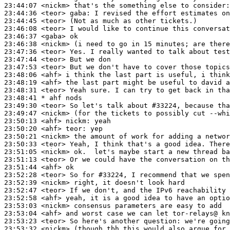
23:44:07
 <nickm>
23:44:36
 <teor>
gaba:
23:44:45
 <teor>
23:46:08
 <teor>
23:46:37
 <gaba>
23:46:38
 <nickm>
23:47:36
 <teor>
23:47:44
 <teor>
23:47:53
 <teor>
23:48:06
 <ahf>
23:48:19
 <ahf>
23:48:31
 <teor>
23:48:41 
* ahf
nods
23:49:30
 <teor>
23:49:47
 <nickm>
23:50:13
 <ahf>
nickm:
23:50:20
 <ahf>
teor:
23:50:21
 <nickm>
23:50:33
 <teor>
23:51:05
 <nickm>
23:51:13
 <teor>
23:51:44
 <ahf>
23:52:28
 <teor>
23:52:39
 <nickm>
23:52:47
 <teor>
23:52:58
 <ahf>
23:53:03
 <nickm>
23:53:04
 <ahf>
23:53:23
 <teor>
23:53:32
 <nickm>