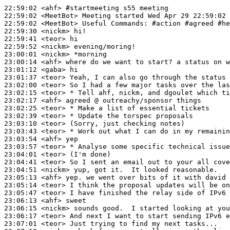
22:59:02
 <ahf>
#startmeeting 
s55 meeting
22:59:02
 <MeetBot>
22:59:02
 <MeetBot>
22:59:30
 <nickm>
22:59:41
 <teor>
22:59:52
 <nickm>
23:00:01
 <nickm>
23:00:14
 <ahf>
23:01:12
 <gaba>
23:01:37
 <teor>
23:02:00
 <teor>
23:02:15
 <teor>
23:02:17
 <ahf>
23:02:25
 <teor>
23:02:39
 <teor>
23:03:10
 <teor>
23:03:43
 <teor>
23:03:54
 <ahf>
23:03:57
 <teor>
23:04:01
 <teor>
23:04:41
 <teor>
23:04:51
 <nickm>
23:05:13
 <ahf>
23:05:14
 <teor>
23:05:47
 <teor>
23:06:13
 <ahf>
23:06:15
 <nickm>
23:06:17
 <teor>
23:07:01
 <teor>