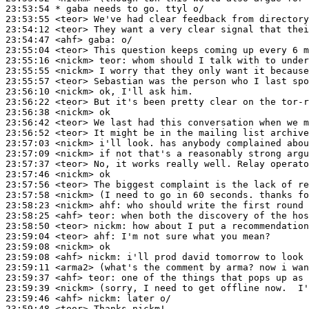
23:53:54 
* gaba
needs to go. ttyl o/
23:53:55
 <teor>
23:54:12
 <teor>
23:54:47
 <ahf>
gaba:
23:55:04
 <teor>
23:55:16
 <nickm>
teor:
23:55:55
 <nickm>
23:55:57
 <teor>
23:56:10
 <nickm>
23:56:22
 <teor>
23:56:38
 <nickm>
23:56:42
 <teor>
23:56:52
 <teor>
23:57:03
 <nickm>
23:57:09
 <nickm>
23:57:37
 <teor>
23:57:46
 <nickm>
23:57:56
 <teor>
23:57:58
 <nickm>
23:58:23
 <nickm>
ahf:
23:58:25
 <ahf>
teor:
23:58:50
 <teor>
nickm:
23:59:04
 <teor>
ahf:
23:59:08
 <nickm>
23:59:08
 <ahf>
nickm:
23:59:11
 <arma2>
23:59:37
 <ahf>
teor:
23:59:39
 <nickm>
23:59:46
 <ahf>
nickm:
23:59:48
 <teor>