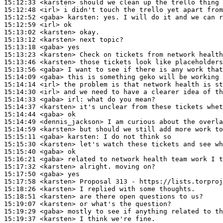
15:12:33
 <karsten>
15:12:48
 <irl>
15:12:52
 <gaba>
karsten:
15:12:59
 <irl>
15:13:02
 <karsten>
15:13:12
 <karsten>
15:13:18
 <gaba>
15:13:23
 <karsten>
15:13:46
 <karsten>
15:13:56
 <gaba>
15:14:09
 <gaba>
15:14:14
 <irl>
15:14:30
 <irl>
15:14:33
 <gaba>
irl:
15:14:37
 <karsten>
15:14:44
 <gaba>
15:14:49
 <dennis_jackson>
15:14:59
 <karsten>
15:15:11
 <gaba>
karsten:
15:15:30
 <karsten>
15:15:40
 <gaba>
15:16:21
 <gaba>
15:17:32
 <karsten>
15:17:50
 <gaba>
15:17:58
 <karsten>
15:18:26
 <karsten>
15:18:51
 <karsten>
15:19:07
 <karsten>
15:19:29
 <gaba>
15:19:37
 <karsten>