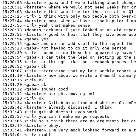
15:26:06
 <karsten>
15:26:31
 <karsten>
15:27:03
 <karsten>
15:27:25
 <irl>
15:27:44
 <karsten>
15:27:55
 <irl>
15:28:13
 <dennis_jackson>
15:28:51
 <karsten>
15:28:54
 <gaba>
15:29:15
 <gaba>
15:29:23
 <gaba>
15:29:30
 <irl>
15:29:54
 <gaba>
15:30:15
 <irl>
15:30:52
 <gaba>
15:31:07
 <irl>
15:31:10
 <karsten>
15:31:16
 <irl>
15:31:20
 <gaba>
15:31:22
 <gaba>
15:32:12
 <karsten>
15:32:20
 <irl>
15:32:34
 <karsten>
15:32:42
 <karsten>
15:32:48
 <irl>
15:32:57
 <irl>
15:33:05
 <irl>
15:33:19
 <karsten>
15:33:41
 <karsten>
15:34:04
 <irl>