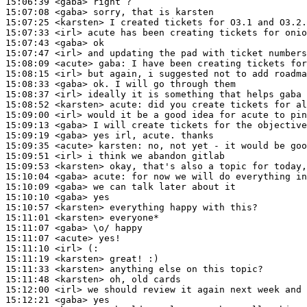
15:06:39
 <gaba>
15:07:08
 <gaba>
15:07:25
 <karsten>
15:07:33
 <irl>
15:07:43
 <gaba>
15:07:47
 <irl>
15:08:09
 <acute>
gaba:
15:08:15
 <irl>
15:08:33
 <gaba>
15:08:37
 <irl>
15:08:52
 <karsten>
acute:
15:09:00
 <irl>
15:09:13
 <gaba>
15:09:19
 <gaba>
15:09:35
 <acute>
karsten:
15:09:51
 <irl>
15:09:53
 <karsten>
15:10:04
 <gaba>
acute:
15:10:09
 <gaba>
15:10:10
 <gaba>
15:10:57
 <karsten>
15:11:01
 <karsten>
15:11:07
 <gaba>
15:11:07
 <acute>
15:11:10
 <irl>
15:11:19
 <karsten>
15:11:33
 <karsten>
15:11:48
 <karsten>
15:12:00
 <irl>
15:12:21
 <gaba>