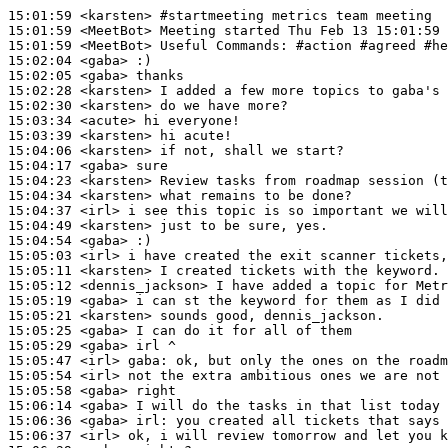
15:01:59
 <karsten>
#startmeeting 
metrics team meeting
15:01:59
 <MeetBot>
15:01:59
 <MeetBot>
15:02:04
 <gaba>
15:02:05
 <gaba>
15:02:28
 <karsten>
15:02:30
 <karsten>
15:03:34
 <acute>
15:03:39
 <karsten>
15:04:06
 <karsten>
15:04:17
 <gaba>
15:04:23
 <karsten>
15:04:34
 <karsten>
15:04:37
 <irl>
15:04:49
 <karsten>
15:04:54
 <gaba>
15:05:03
 <irl>
15:05:11
 <karsten>
15:05:12
 <dennis_jackson>
15:05:19
 <gaba>
15:05:21
 <karsten>
15:05:25
 <gaba>
15:05:29
 <gaba>
15:05:47
 <irl>
gaba:
15:05:54
 <irl>
15:05:58
 <gaba>
15:06:14
 <gaba>
15:06:36
 <gaba>
irl:
15:06:37
 <irl>