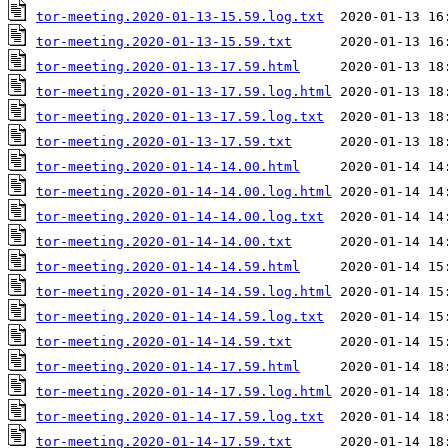
tor-meeting.2020-01-13-15.59.log.txt
tor-meeting.2020-01-13-15.59.txt
tor-meeting.2020-01-13-17.59.html
tor-meeting.2020-01-13-17.59.log.html
tor-meeting.2020-01-13-17.59.log.txt
tor-meeting.2020-01-13-17.59.txt
tor-meeting.2020-01-14-14.00.html
tor-meeting.2020-01-14-14.00.log.html
tor-meeting.2020-01-14-14.00.log.txt
tor-meeting.2020-01-14-14.00.txt
tor-meeting.2020-01-14-14.59.html
tor-meeting.2020-01-14-14.59.log.html
tor-meeting.2020-01-14-14.59.log.txt
tor-meeting.2020-01-14-14.59.txt
tor-meeting.2020-01-14-17.59.html
tor-meeting.2020-01-14-17.59.log.html
tor-meeting.2020-01-14-17.59.log.txt
tor-meeting.2020-01-14-17.59.txt