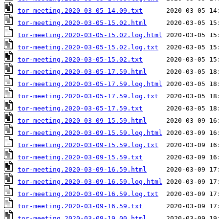
tor-meeting.2020-03-05-14.09.txt
tor-meeting.2020-03-05-15.02.html
tor-meeting.2020-03-05-15.02.log.html
tor-meeting.2020-03-05-15.02.log.txt
tor-meeting.2020-03-05-15.02.txt
tor-meeting.2020-03-05-17.59.html
tor-meeting.2020-03-05-17.59.log.html
tor-meeting.2020-03-05-17.59.log.txt
tor-meeting.2020-03-05-17.59.txt
tor-meeting.2020-03-09-15.59.html
tor-meeting.2020-03-09-15.59.log.html
tor-meeting.2020-03-09-15.59.log.txt
tor-meeting.2020-03-09-15.59.txt
tor-meeting.2020-03-09-16.59.html
tor-meeting.2020-03-09-16.59.log.html
tor-meeting.2020-03-09-16.59.log.txt
tor-meeting.2020-03-09-16.59.txt
tor-meeting.2020-03-09-19.00.html