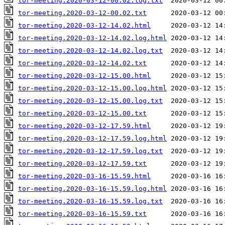
tor-meeting.2020-03-12-00.02.log.txt
tor-meeting.2020-03-12-00.02.txt
tor-meeting.2020-03-12-14.02.html
tor-meeting.2020-03-12-14.02.log.html
tor-meeting.2020-03-12-14.02.log.txt
tor-meeting.2020-03-12-14.02.txt
tor-meeting.2020-03-12-15.00.html
tor-meeting.2020-03-12-15.00.log.html
tor-meeting.2020-03-12-15.00.log.txt
tor-meeting.2020-03-12-15.00.txt
tor-meeting.2020-03-12-17.59.html
tor-meeting.2020-03-12-17.59.log.html
tor-meeting.2020-03-12-17.59.log.txt
tor-meeting.2020-03-12-17.59.txt
tor-meeting.2020-03-16-15.59.html
tor-meeting.2020-03-16-15.59.log.html
tor-meeting.2020-03-16-15.59.log.txt
tor-meeting.2020-03-16-15.59.txt