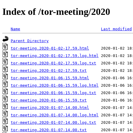
Index of /tor-meeting/2020
Name
Last modified
Parent Directory
tor-meeting.2020-01-02-17.59.html
tor-meeting.2020-01-02-17.59.log.html
tor-meeting.2020-01-02-17.59.log.txt
tor-meeting.2020-01-02-17.59.txt
tor-meeting.2020-01-06-15.59.html
tor-meeting.2020-01-06-15.59.log.html
tor-meeting.2020-01-06-15.59.log.txt
tor-meeting.2020-01-06-15.59.txt
tor-meeting.2020-01-07-14.00.html
tor-meeting.2020-01-07-14.00.log.html
tor-meeting.2020-01-07-14.00.log.txt
tor-meeting.2020-01-07-14.00.txt