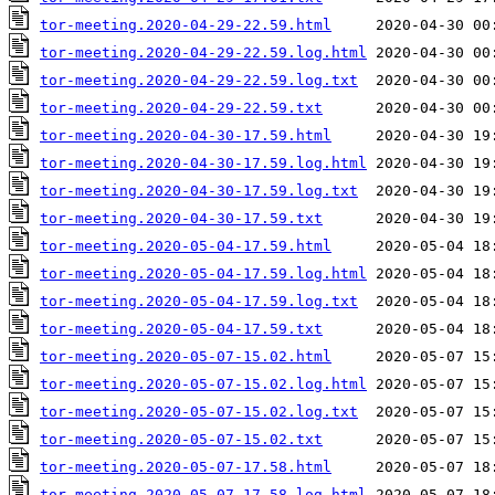
tor-meeting.2020-04-29-22.59.html
tor-meeting.2020-04-29-22.59.log.html
tor-meeting.2020-04-29-22.59.log.txt
tor-meeting.2020-04-29-22.59.txt
tor-meeting.2020-04-30-17.59.html
tor-meeting.2020-04-30-17.59.log.html
tor-meeting.2020-04-30-17.59.log.txt
tor-meeting.2020-04-30-17.59.txt
tor-meeting.2020-05-04-17.59.html
tor-meeting.2020-05-04-17.59.log.html
tor-meeting.2020-05-04-17.59.log.txt
tor-meeting.2020-05-04-17.59.txt
tor-meeting.2020-05-07-15.02.html
tor-meeting.2020-05-07-15.02.log.html
tor-meeting.2020-05-07-15.02.log.txt
tor-meeting.2020-05-07-15.02.txt
tor-meeting.2020-05-07-17.58.html
tor-meeting.2020-05-07-17.58.log.html