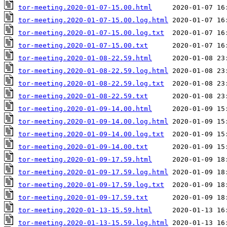
tor-meeting.2020-01-07-15.00.html
tor-meeting.2020-01-07-15.00.log.html
tor-meeting.2020-01-07-15.00.log.txt
tor-meeting.2020-01-07-15.00.txt
tor-meeting.2020-01-08-22.59.html
tor-meeting.2020-01-08-22.59.log.html
tor-meeting.2020-01-08-22.59.log.txt
tor-meeting.2020-01-08-22.59.txt
tor-meeting.2020-01-09-14.00.html
tor-meeting.2020-01-09-14.00.log.html
tor-meeting.2020-01-09-14.00.log.txt
tor-meeting.2020-01-09-14.00.txt
tor-meeting.2020-01-09-17.59.html
tor-meeting.2020-01-09-17.59.log.html
tor-meeting.2020-01-09-17.59.log.txt
tor-meeting.2020-01-09-17.59.txt
tor-meeting.2020-01-13-15.59.html
tor-meeting.2020-01-13-15.59.log.html