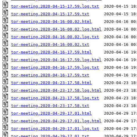
tor-meeting.2020-04-15-17.59.log.txt
tor-meeting.2020-04-15-17.59.txt
tor-meeting.2020-04-16-00.02.html
tor-meeting.2020-04-16-00.02.log.html
tor-meeting.2020-04-16-00.02.log.txt
tor-meeting.2020-04-16-00.02.txt
tor-meeting.2020-04-16-17.59.html
tor-meeting.2020-04-16-17.59.log.html
tor-meeting.2020-04-16-17.59.log.txt
tor-meeting.2020-04-16-17.59.txt
tor-meeting.2020-04-23-17.58.html
tor-meeting.2020-04-23-17.58.log.html
tor-meeting.2020-04-23-17.58.log.txt
tor-meeting.2020-04-23-17.58.txt
tor-meeting.2020-04-29-17.01.html
tor-meeting.2020-04-29-17.01.log.html
tor-meeting.2020-04-29-17.01.log.txt
tor-meeting.2020-04-29-17.01.txt