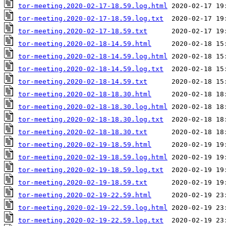
tor-meeting.2020-02-17-18.59.log.html
tor-meeting.2020-02-17-18.59.log.txt
tor-meeting.2020-02-17-18.59.txt
tor-meeting.2020-02-18-14.59.html
tor-meeting.2020-02-18-14.59.log.html
tor-meeting.2020-02-18-14.59.log.txt
tor-meeting.2020-02-18-14.59.txt
tor-meeting.2020-02-18-18.30.html
tor-meeting.2020-02-18-18.30.log.html
tor-meeting.2020-02-18-18.30.log.txt
tor-meeting.2020-02-18-18.30.txt
tor-meeting.2020-02-19-18.59.html
tor-meeting.2020-02-19-18.59.log.html
tor-meeting.2020-02-19-18.59.log.txt
tor-meeting.2020-02-19-18.59.txt
tor-meeting.2020-02-19-22.59.html
tor-meeting.2020-02-19-22.59.log.html
tor-meeting.2020-02-19-22.59.log.txt