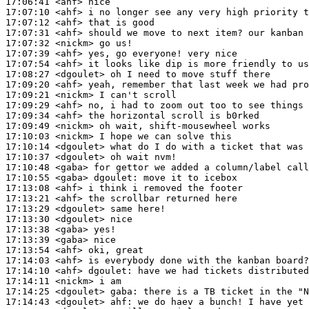
17:06:41
 <ahf>
17:07:10
 <ahf>
17:07:12
 <ahf>
17:07:31
 <ahf>
17:07:32
 <nickm>
17:07:39
 <ahf>
17:07:54
 <ahf>
17:08:27
 <dgoulet>
17:09:20
 <ahf>
17:09:21
 <nickm>
17:09:29
 <ahf>
17:09:34
 <ahf>
17:09:49
 <nickm>
17:10:03
 <nickm>
17:10:14
 <dgoulet>
17:10:37
 <dgoulet>
17:10:48
 <gaba>
17:10:55
 <gaba>
dgoulet:
17:13:08
 <ahf>
17:13:21
 <ahf>
17:13:29
 <dgoulet>
17:13:30
 <dgoulet>
17:13:38
 <gaba>
17:13:39
 <gaba>
17:13:54
 <ahf>
17:14:03
 <ahf>
17:14:10
 <ahf>
dgoulet:
17:14:11
 <nickm>
17:14:25
 <dgoulet>
gaba:
17:14:43
 <dgoulet>
ahf: