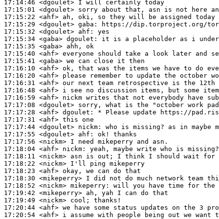
17:14:46
 <dgoulet>
17:15:01
 <dgoulet>
17:15:22
 <ahf>
17:15:29
 <dgoulet>
gaba:
17:15:32
 <dgoulet>
ahf:
17:15:34
 <gaba>
dgoulet:
17:15:35
 <gaba>
17:15:40
 <ahf>
17:15:41
 <gaba>
17:16:10
 <ahf>
17:16:20
 <ahf>
17:16:31
 <ahf>
17:16:48
 <ahf>
17:16:59
 <ahf>
17:17:08
 <dgoulet>
17:17:28
 <ahf>
dgoulet:
17:17:31
 <ahf>
17:17:44
 <dgoulet>
nickm:
17:17:55
 <dgoulet>
ahf:
17:17:56
 <nickm>
17:18:04
 <ahf>
nickm:
17:18:11
 <nickm>
17:18:22
 <nickm>
17:18:23
 <ahf>
17:18:30
 <mikeperry>
17:18:52
 <nickm>
mikeperry:
17:19:42
 <mikeperry>
17:19:49
 <nickm>
17:20:44
 <ahf>
17:20:54
 <ahf>