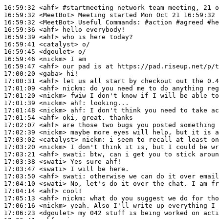
16:59:32
 <ahf>
#startmeeting 
network team meeting, 21 o
16:59:32
 <MeetBot>
16:59:32
 <MeetBot>
16:59:36
 <ahf>
16:59:39
 <ahf>
16:59:41
 <catalyst>
16:59:45
 <dgoulet>
16:59:46
 <nickm>
16:59:47
 <ahf>
17:00:20
 <gaba>
17:00:31
 <ahf>
17:01:09
 <ahf>
nickm:
17:01:20
 <nickm>
17:01:39
 <nickm>
ahf:
17:01:48
 <nickm>
ahf:
17:01:54
 <ahf>
17:02:07
 <ahf>
17:02:39
 <nickm>
17:03:02
 <catalyst>
nickm:
17:03:20
 <nickm>
17:03:21
 <ahf>
swati:
17:03:38
 <swati>
17:03:47
 <swati>
17:03:50
 <ahf>
swati:
17:04:10
 <swati>
17:04:14
 <ahf>
17:05:13
 <ahf>
nickm:
17:06:16
 <nickm>
17:06:23
 <dgoulet>