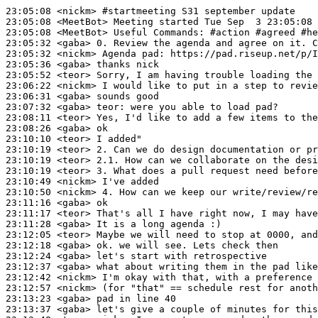
23:05:08
 <nickm>
#startmeeting 
S31 september update
23:05:08
 <MeetBot>
23:05:08
 <MeetBot>
23:05:32
 <gaba>
23:05:32
 <nickm>
23:05:36
 <gaba>
23:05:52
 <teor>
23:06:22
 <nickm>
23:06:31
 <gaba>
23:07:32
 <gaba>
teor:
23:08:11
 <teor>
23:08:26
 <gaba>
23:10:10
 <teor>
23:10:19
 <teor>
23:10:19
 <teor>
23:10:19
 <teor>
23:10:49
 <nickm>
23:10:50
 <nickm>
23:11:16
 <gaba>
23:11:17
 <teor>
23:11:28
 <gaba>
23:12:05
 <teor>
23:12:18
 <gaba>
23:12:24
 <gaba>
23:12:37
 <gaba>
23:12:42
 <nickm>
23:12:57
 <nickm>
23:13:23
 <gaba>
23:13:37
 <gaba>