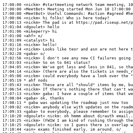
17:00:00
 <nickm>
#startmeeting 
network team meeting, 10
17:00:00
 <MeetBot>
17:00:00
 <MeetBot>
17:00:06
 <nickm>
17:00:13
 <nickm>
17:01:04
 <dgoulet>
17:01:06
 <mikeperry>
17:01:08
 <ahf>
17:01:09
 <catalyst>
17:01:16
 <nickm>
17:02:14
 <nickm>
17:02:28
 <gaba>
17:02:56
 <nickm>
17:03:03
 <nickm>
17:04:05
 <nickm>
17:04:14
 <nickm>
17:05:00
 <nickm>
17:05:19 
* ahf
nods
17:05:43
 <nickm>
17:06:54
 <nickm>
17:07:13
 <nickm>
gaba:
17:08:04
 <gaba>
17:08:11 
* gaba
was updating the roadmap just now too
17:09:02
 <nickm>
17:09:33
 <gaba>
17:10:20
 <dgoulet>
nickm:
17:10:25
 <nickm>
17:10:25
 <dgoulet>
nickm:
17:10:44
 <asn>