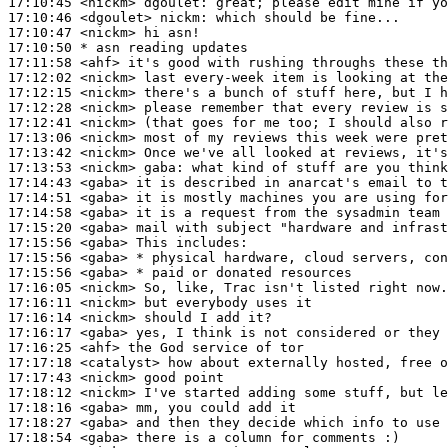
17:10:45
 <nickm>
dgoulet:
17:10:46
 <dgoulet>
nickm:
17:10:47
 <nickm>
17:10:50 
* asn
reading updates
17:11:58
 <ahf>
17:12:02
 <nickm>
17:12:15
 <nickm>
17:12:28
 <nickm>
17:12:41
 <nickm>
17:13:06
 <nickm>
17:13:42
 <nickm>
17:13:53
 <nickm>
gaba:
17:14:43
 <gaba>
17:14:51
 <gaba>
17:14:58
 <gaba>
17:15:20
 <gaba>
17:15:56
 <gaba>
17:15:56
 <gaba>
17:15:56
 <gaba>
17:16:05
 <nickm>
17:16:11
 <nickm>
17:16:14
 <nickm>
17:16:17
 <gaba>
17:16:25
 <ahf>
17:17:18
 <catalyst>
17:17:43
 <nickm>
17:18:12
 <nickm>
17:18:16
 <gaba>
17:18:27
 <gaba>
17:18:54
 <gaba>