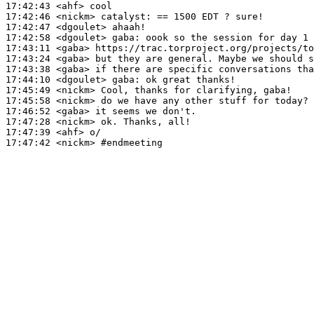
17:42:43
 <ahf>
17:42:46
 <nickm>
catalyst:
17:42:47
 <dgoulet>
17:42:58
 <dgoulet>
gaba:
17:43:11
 <gaba>
17:43:24
 <gaba>
17:43:38
 <gaba>
17:44:10
 <dgoulet>
gaba:
17:45:49
 <nickm>
17:45:58
 <nickm>
17:46:52
 <gaba>
17:47:28
 <nickm>
17:47:39
 <ahf>
17:47:42
 <nickm>
#endmeeting