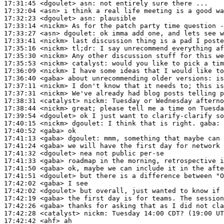
17:31:45
 <dgoulet>
asn:
17:32:04
 <asn>
17:32:23
 <dgoulet>
asn:
17:33:14
 <nickm>
17:33:27
 <asn>
dgoulet:
17:33:41
 <nickm>
17:35:16
 <nickm>
tl;dr:
17:35:30
 <nickm>
17:35:53
 <nickm>
catalyst:
17:36:09
 <nickm>
17:36:40
 <gaba>
17:37:11
 <nickm>
17:37:31
 <nickm>
17:38:31
 <catalyst>
nickm:
17:38:44
 <nickm>
17:39:54
 <dgoulet>
17:40:15
 <nickm>
dgoulet:
17:40:52
 <gaba>
17:41:13
 <gaba>
dgoulet:
17:41:24
 <gaba>
17:41:32
 <dgoulet>
17:41:33
 <gaba>
17:41:50
 <gaba>
17:41:51
 <dgoulet>
17:42:02
 <gaba>
17:42:02
 <dgoulet>
17:42:19
 <gaba>
17:42:26
 <gaba>
17:42:28
 <catalyst>
nickm:
17:42:42
 <ahf>