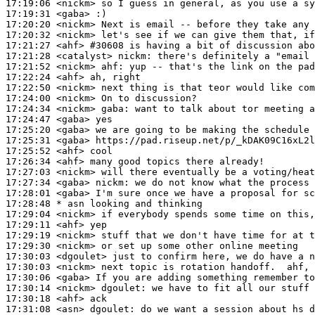
17:19:06
 <nickm>
17:19:31
 <gaba>
17:20:20
 <nickm>
17:20:32
 <nickm>
17:21:27
 <ahf>
#30608 
is having a bit of discussion abo
17:21:28
 <catalyst>
nickm:
17:21:52
 <nickm>
ahf:
17:22:24
 <ahf>
17:22:50
 <nickm>
17:24:00
 <nickm>
17:24:34
 <nickm>
gaba:
17:24:47
 <gaba>
17:25:20
 <gaba>
17:25:31
 <gaba>
17:25:52
 <ahf>
17:26:34
 <ahf>
17:27:03
 <nickm>
17:27:34
 <gaba>
nickm:
17:28:01
 <gaba>
17:28:48 
* asn
looking and thinking
17:29:04
 <nickm>
17:29:11
 <ahf>
17:29:19
 <nickm>
17:29:30
 <nickm>
17:30:03
 <dgoulet>
17:30:03
 <nickm>
17:30:06
 <gaba>
17:30:14
 <nickm>
dgoulet:
17:30:18
 <ahf>
17:31:08
 <asn>
dgoulet: