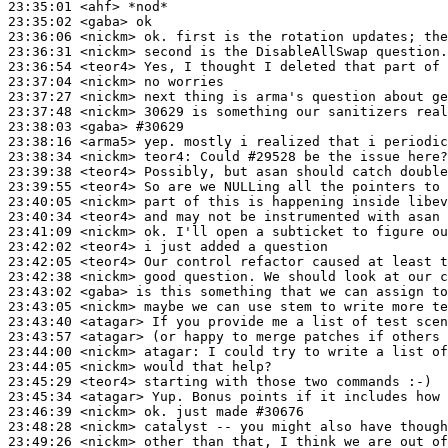
23:35:01
 <ahf>
23:35:02
 <gaba>
23:36:06
 <nickm>
23:36:31
 <nickm>
23:36:54
 <teor4>
23:37:04
 <nickm>
23:37:27
 <nickm>
23:37:48
 <nickm>
23:38:03
 <gaba>
#30629
23:38:16
 <arma5>
23:38:34
 <nickm>
teor4:
23:39:38
 <teor4>
23:39:55
 <teor4>
23:40:05
 <nickm>
23:40:34
 <teor4>
23:41:09
 <nickm>
23:42:02
 <teor4>
23:42:05
 <teor4>
23:42:38
 <nickm>
23:43:02
 <gaba>
23:43:05
 <nickm>
23:43:40
 <atagar>
23:43:57
 <atagar>
23:44:00
 <nickm>
atagar:
23:44:05
 <nickm>
23:45:29
 <teor4>
23:45:34
 <atagar>
23:46:39
 <nickm>
23:48:28
 <nickm>
23:49:26
 <nickm>