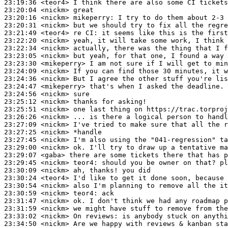
23:19:36
 <teor4>
23:20:04
 <nickm>
23:20:16
 <nickm>
mikeperry:
23:20:31
 <nickm>
23:21:49
 <teor4>
23:22:20
 <nickm>
23:22:34
 <nickm>
23:23:05
 <nickm>
23:23:30
 <mikeperry>
23:24:09
 <nickm>
23:24:36
 <nickm>
23:24:47
 <mikeperry>
23:24:56
 <nickm>
23:25:12
 <nickm>
23:25:51
 <nickm>
23:26:26
 <nickm>
23:27:09
 <nickm>
23:27:25
 <nickm>
23:27:45
 <nickm>
23:29:00
 <nickm>
23:29:07
 <gaba>
23:29:45
 <nickm>
teor4:
23:30:09
 <nickm>
23:30:24
 <teor4>
23:30:54
 <nickm>
23:30:59
 <nickm>
teor4:
23:31:47
 <nickm>
23:31:59
 <nickm>
23:33:02
 <nickm>
23:34:50
 <nickm>