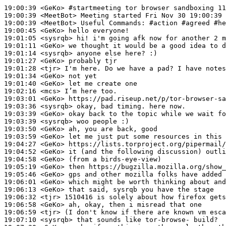
19:00:39
 <GeKo>
#startmeeting 
tor browser sandboxing 11
19:00:39
 <MeetBot>
19:00:39
 <MeetBot>
19:00:45
 <GeKo>
19:01:05
 <sysrqb>
19:01:11
 <GeKo>
19:01:14
 <sysrqb>
19:01:27
 <GeKo>
19:01:28
 <tjr>
19:01:34
 <GeKo>
19:01:40
 <GeKo>
19:02:16
 <mcs>
19:03:01
 <GeKo>
19:03:36
 <sysrqb>
19:03:39
 <GeKo>
19:03:39
 <sysrqb>
19:03:50
 <GeKo>
19:03:59
 <GeKo>
19:04:27
 <GeKo>
19:04:52
 <GeKo>
19:04:58
 <GeKo>
19:05:19
 <GeKo>
19:05:46
 <GeKo>
19:06:01
 <GeKo>
19:06:13
 <GeKo>
19:06:32
 <tjr>
19:06:58
 <GeKo>
19:06:59
 <tjr>
19:07:10
 <sysrqb>