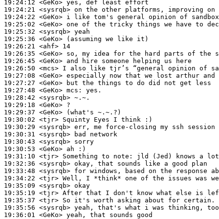
19:24:12
 <GeKo>
19:24:21
 <sysrqb>
19:24:22
 <GeKo>
19:25:02
 <GeKo>
19:25:32
 <sysrqb>
19:25:36
 <GeKo>
19:26:21
 <ahf>
19:26:35
 <GeKo>
19:26:45
 <GeKo>
19:26:50
 <mcs>
19:27:08
 <GeKo>
19:27:27
 <GeKo>
19:27:48
 <GeKo>
mcs:
19:28:42
 <sysrqb>
19:29:18
 <GeKo>
19:29:37
 <GeKo>
19:30:02
 <tjr>
19:30:29
 <sysrqb>
19:30:31
 <sysrqb>
19:30:43
 <sysrqb>
19:30:53
 <GeKo>
19:31:10
 <tjr>
19:32:36
 <sysrqb>
19:33:48
 <sysrqb>
19:34:22
 <tjr>
19:35:09
 <sysrqb>
19:35:19
 <tjr>
19:35:37
 <tjr>
19:35:56
 <sysrqb>
19:36:01
 <GeKo>