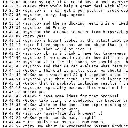
19:37:03
 <GeKo>
sysrqb:
19:37:23
 <GeKo>
19:37:27
 <sysrqb>
19:37:36
 <sysrqb>
19:37:42
 <GeKo>
19:38:14
 <sysrqb>
19:38:34
 <sysrqb>
19:40:42
 <sysrqb>
19:41:09
 <tjr>
19:41:12
 <sysrqb>
19:41:18
 <tjr>
19:41:35
 <sysrqb>
19:42:27
 <sysrqb>
19:42:46
 <sysrqb>
19:43:25
 <sysrqb>
19:43:45
 <sysrqb>
19:44:19
 <GeKo>
19:44:48
 <GeKo>
19:44:51
 <sysrqb>
19:45:11
 <GeKo>
19:45:13
 <sysrqb>
19:45:18
 <GeKo>
19:45:43
 <GeKo>
19:46:02
 <GeKo>
19:46:35
 <GeKo>
19:46:41
 <GeKo>
19:47:09
 <sysrqb>
19:47:25
 <GeKo>
19:47:44 
* tjr
pulls down Mythical Man Month
19:47:52
 <tjr>