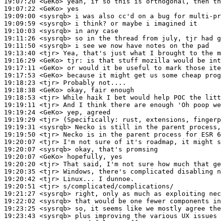
19:07:20
 <GeKo>
19:07:22
 <GeKo>
19:09:00
 <sysrqb>
19:09:59
 <sysrqb>
19:10:03
 <sysrqb>
19:11:26
 <sysrqb>
19:11:50
 <sysrqb>
19:13:40
 <tjr>
19:16:29
 <GeKo>
tjr:
19:17:11
 <GeKo>
19:17:53
 <GeKo>
19:18:23
 <tjr>
19:18:38
 <GeKo>
19:18:53
 <tjr>
19:19:11
 <tjr>
19:19:24
 <GeKo>
19:19:29
 <tjr>
(Specifically:
19:19:31
 <sysrqb>
19:19:50
 <tjr>
19:20:07
 <tjr>
19:20:07
 <sysrqb>
19:20:07
 <GeKo>
19:20:20
 <tjr>
19:20:35
 <tjr>
19:20:42
 <tjr>
19:20:51
 <tjr>
19:21:27
 <sysrqb>
19:22:02
 <sysrqb>
19:23:25
 <sysrqb>
19:23:43
 <sysrqb>