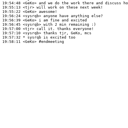
19:54:48
 <GeKo>
19:55:13
 <tjr>
19:55:22
 <GeKo>
19:56:24
 <sysrqb>
19:56:39
 <GeKo>
19:56:45
 <sysrqb>
19:57:00
 <tjr>
19:57:10
 <sysrqb>
19:57:32 
* sysrqb
is excited too
19:58:11
 <GeKo>
#endmeeting