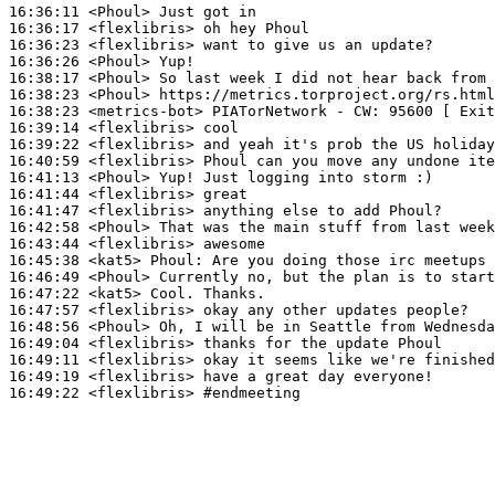
16:36:11
 <Phoul>
16:36:17
 <flexlibris>
16:36:23
 <flexlibris>
16:36:26
 <Phoul>
16:38:17
 <Phoul>
16:38:23
 <Phoul>
16:38:23
 <metrics-bot>
16:39:14
 <flexlibris>
16:39:22
 <flexlibris>
16:40:59
 <flexlibris>
16:41:13
 <Phoul>
16:41:44
 <flexlibris>
16:41:47
 <flexlibris>
16:42:58
 <Phoul>
16:43:44
 <flexlibris>
16:45:38
 <kat5>
Phoul:
16:46:49
 <Phoul>
16:47:22
 <kat5>
16:47:57
 <flexlibris>
16:48:56
 <Phoul>
16:49:04
 <flexlibris>
16:49:11
 <flexlibris>
16:49:19
 <flexlibris>
16:49:22
 <flexlibris>
#endmeeting