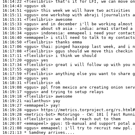
16:14:22
 <flexlibris>
16:14:43
 <ggus>
16:14:51
 <ggus>
16:15:11
 <ggus>
16:15:31
 <flexlibris>
16:15:33
 <ggus>
16:16:15
 <ggus>
16:16:34
 <ggus>
indonesia:
16:16:40
 <emmapeel>
16:16:50
 <flexlibris>
16:17:06
 <ggus>
thai:
16:17:08
 <flexlibris>
16:17:11
 <flexlibris>
16:17:20
 <ggus>
16:17:34
 <flexlibris>
16:17:55
 <ggus>
16:17:59
 <flexlibris>
16:18:28
 <ggus>
16:18:31
 <flexlibris>
16:19:08
 <ggus>
16:19:17
 <ggus>
16:19:18
 <flexlibris>
16:19:21
 <ailanthus>
16:19:27
 <emmapeel>
16:19:28
 <ggus>
16:19:28
 <metrics-bot>
16:19:31
 <flexlibris>
16:20:07
 <emmapeel>
ggus:
16:21:08
 <ggus>
emmapeel:
16:21:13 
* Samdney
arrives....