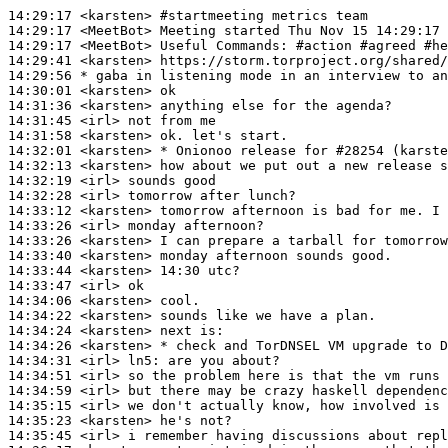
14:29:17
 <karsten>
#startmeeting 
metrics team
14:29:17
 <MeetBot>
14:29:17
 <MeetBot>
14:29:41
 <karsten>
14:29:56 
* gaba
in listening mode in an interview to an
14:30:01
 <karsten>
14:31:36
 <karsten>
14:31:45
 <irl>
14:31:58
 <karsten>
14:32:01
 <karsten>
14:32:13
 <karsten>
14:32:19
 <irl>
14:32:28
 <irl>
14:33:12
 <karsten>
14:33:26
 <irl>
14:33:26
 <karsten>
14:33:40
 <karsten>
14:33:44
 <karsten>
14:33:47
 <irl>
14:34:06
 <karsten>
14:34:22
 <karsten>
14:34:24
 <karsten>
14:34:26
 <karsten>
14:34:31
 <irl>
ln5:
14:34:51
 <irl>
14:34:59
 <irl>
14:35:15
 <irl>
14:35:23
 <karsten>
14:35:45
 <irl>