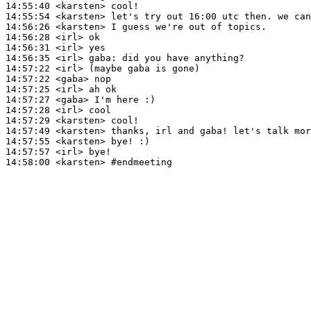
14:55:40
 <karsten>
14:55:54
 <karsten>
14:56:26
 <karsten>
14:56:28
 <irl>
14:56:31
 <irl>
14:56:35
 <irl>
gaba:
14:57:22
 <irl>
14:57:22
 <gaba>
14:57:25
 <irl>
14:57:27
 <gaba>
14:57:28
 <irl>
14:57:29
 <karsten>
14:57:49
 <karsten>
14:57:55
 <karsten>
14:57:57
 <irl>
14:58:00
 <karsten>
#endmeeting