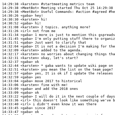
14:29:38
 <karsten>
#startmeeting 
metrics team
14:29:38
 <MeetBot>
14:29:38
 <MeetBot>
14:30:26
 <gaba>
14:30:30
 <karsten>
14:30:52
 <gaba>
14:31:08
 <karsten>
14:31:26
 <irl>
14:31:34
 <gaba>
14:31:45
 <gaba>
14:31:51
 <gaba>
14:32:04
 <gaba>
14:32:09
 <karsten>
14:32:17
 <karsten>
14:32:31
 <karsten>
14:32:37
 <gaba>
14:32:44
 <karsten>
14:32:51
 <karsten>
14:32:57
 <gaba>
14:32:59
 <gaba>
14:33:04
 <gaba>
14:33:06
 <karsten>
14:33:09
 <gaba>
14:33:09
 <gaba>
14:33:22
 <gaba>
14:33:36
 <irl>
14:33:40
 <irl>
14:33:45
 <gaba>
14:33:47
 <gaba>