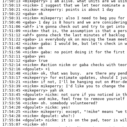
17:50:13
 <mikeperry>
17:50:13
 <nickm>
17:50:21
 <nickm>
mikeperry:
17:50:22
 <gaba>
17:50:31
 <nickm>
mikeperry:
17:50:46
 <gaba>
17:51:06
 <ahf>
17:51:09
 <nickm>
17:51:12
 <ahf>
17:51:22
 <gaba>
17:51:42
 <nickm>
gaba:
17:51:46
 <gaba>
17:51:56
 <nickm>
gaba:
17:52:11
 <gaba>
17:52:12
 <gaba>
17:52:14
 <nickm>
#action 
nickm or gaba checks with teor
17:52:16
 <dgoulet>
17:52:48
 <nickm>
17:53:17
 <mikeperry>
17:53:21
 <nickm>
17:53:39
 <nickm>
mikeperry:
17:53:45
 <mikeperry>
17:53:45
 <dgoulet>
nickm:
17:53:55
 <gaba>
17:53:56
 <nickm>
17:54:20
 <dgoulet>
nickm:
17:54:25
 <nickm>
mikeperry:
17:54:28
 <nickm>
dgoulet:
17:55:04
 <dgoulet>
nickm:
17:55:07
 <nickm>