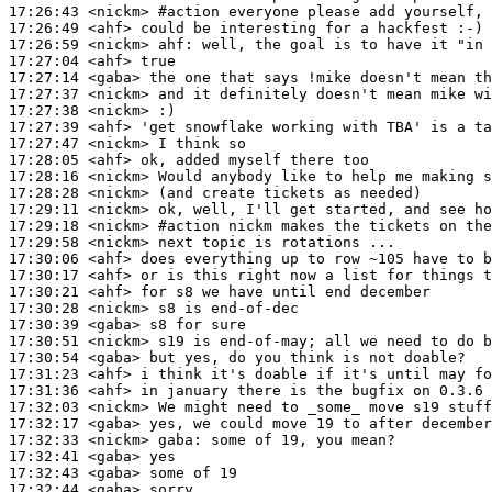
17:26:43
 <nickm>
#action 
everyone please add yourself, 
17:26:49
 <ahf>
17:26:59
 <nickm>
ahf:
17:27:04
 <ahf>
17:27:14
 <gaba>
17:27:37
 <nickm>
17:27:38
 <nickm>
17:27:39
 <ahf>
17:27:47
 <nickm>
17:28:05
 <ahf>
17:28:16
 <nickm>
17:28:28
 <nickm>
17:29:11
 <nickm>
17:29:18
 <nickm>
#action 
nickm makes the tickets on the
17:29:58
 <nickm>
17:30:06
 <ahf>
17:30:17
 <ahf>
17:30:21
 <ahf>
17:30:28
 <nickm>
17:30:39
 <gaba>
17:30:51
 <nickm>
17:30:54
 <gaba>
17:31:23
 <ahf>
17:31:36
 <ahf>
17:32:03
 <nickm>
17:32:17
 <gaba>
17:32:33
 <nickm>
gaba:
17:32:41
 <gaba>
17:32:43
 <gaba>
17:32:44
 <gaba>