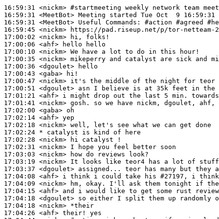
16:59:31
 <nickm>
#startmeeting 
weekly network team meet
16:59:31
 <MeetBot>
16:59:31
 <MeetBot>
16:59:45
 <nickm>
17:00:02
 <nickm>
17:00:06
 <ahf>
17:00:10
 <nickm>
17:00:35
 <nickm>
17:00:36
 <dgoulet>
17:00:43
 <gaba>
17:00:47
 <nickm>
17:00:51
 <dgoulet>
17:01:21
 <ahf>
17:01:41
 <nickm>
17:02:00
 <gaba>
17:02:14
 <ahf>
17:02:18
 <nickm>
17:02:24 
* catalyst
is kind of here
17:02:28
 <nickm>
17:02:31
 <nickm>
17:03:03
 <nickm>
17:03:19
 <nickm>
17:03:37
 <dgoulet>
17:04:08
 <ahf>
17:04:09
 <nickm>
17:04:15
 <ahf>
17:04:18
 <dgoulet>
17:04:18
 <nickm>
17:04:26
 <ahf>