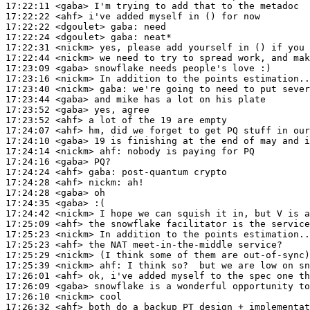
17:22:11
 <gaba>
17:22:22
 <ahf>
17:22:22
 <dgoulet>
gaba:
17:22:24
 <dgoulet>
gaba:
17:22:31
 <nickm>
17:22:44
 <nickm>
17:23:09
 <gaba>
17:23:16
 <nickm>
17:23:40
 <nickm>
gaba:
17:23:44
 <gaba>
17:23:52
 <gaba>
17:23:52
 <ahf>
17:24:07
 <ahf>
17:24:10
 <gaba>
17:24:14
 <nickm>
ahf:
17:24:16
 <gaba>
17:24:24
 <ahf>
gaba:
17:24:28
 <ahf>
nickm:
17:24:28
 <gaba>
17:24:35
 <gaba>
17:24:42
 <nickm>
17:25:09
 <ahf>
17:25:23
 <nickm>
17:25:23
 <ahf>
17:25:29
 <nickm>
17:25:39
 <nickm>
ahf:
17:26:01
 <ahf>
17:26:09
 <gaba>
17:26:10
 <nickm>
17:26:32
 <ahf>