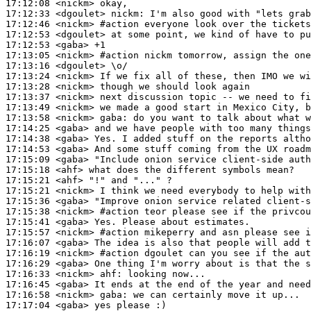
17:12:08
 <nickm>
17:12:33
 <dgoulet>
nickm:
17:12:46
 <nickm>
#action 
everyone look over the tickets
17:12:53
 <dgoulet>
17:12:53
 <gaba>
17:13:05
 <nickm>
#action 
nickm tomorrow, assign the one
17:13:16
 <dgoulet>
17:13:24
 <nickm>
17:13:28
 <nickm>
17:13:37
 <nickm>
17:13:49
 <nickm>
17:13:58
 <nickm>
gaba:
17:14:25
 <gaba>
17:14:38
 <gaba>
17:14:53
 <gaba>
17:15:09
 <gaba>
17:15:18
 <ahf>
17:15:21
 <ahf>
17:15:21
 <nickm>
17:15:36
 <gaba>
17:15:38
 <nickm>
#action 
teor please see if the privcou
17:15:41
 <gaba>
17:15:57
 <nickm>
#action 
mikeperry and asn please see i
17:16:07
 <gaba>
17:16:19
 <nickm>
#action 
dgoulet can you see if the au
17:16:29
 <gaba>
17:16:33
 <nickm>
ahf:
17:16:45
 <gaba>
17:16:58
 <nickm>
gaba:
17:17:04
 <gaba>