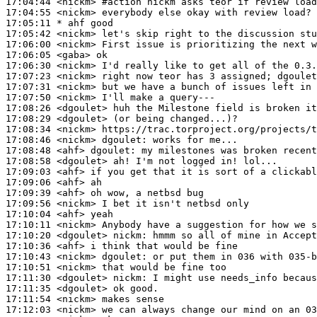
17:04:44
 <nickm>
#action 
nickm asks teor if review load
17:04:55
 <nickm>
17:05:11 
* ahf
good
17:05:42
 <nickm>
17:06:00
 <nickm>
17:06:05
 <gaba>
17:06:30
 <nickm>
17:07:23
 <nickm>
17:07:31
 <nickm>
17:07:50
 <nickm>
17:08:26
 <dgoulet>
17:08:29
 <dgoulet>
17:08:34
 <nickm>
17:08:46
 <nickm>
dgoulet:
17:08:48
 <ahf>
dgoulet:
17:08:58
 <dgoulet>
17:09:03
 <ahf>
17:09:06
 <ahf>
17:09:39
 <ahf>
17:09:56
 <nickm>
17:10:04
 <ahf>
17:10:11
 <nickm>
17:10:20
 <dgoulet>
nickm:
17:10:36
 <ahf>
17:10:43
 <nickm>
dgoulet:
17:10:51
 <nickm>
17:11:30
 <dgoulet>
nickm:
17:11:35
 <dgoulet>
17:11:54
 <nickm>
17:12:03
 <nickm>