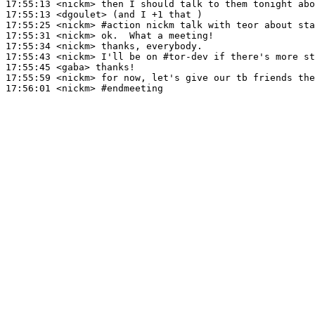
17:55:13
 <nickm>
17:55:13
 <dgoulet>
17:55:25
 <nickm>
#action 
nickm talk with teor about sta
17:55:31
 <nickm>
17:55:34
 <nickm>
17:55:43
 <nickm>
17:55:45
 <gaba>
17:55:59
 <nickm>
17:56:01
 <nickm>
#endmeeting