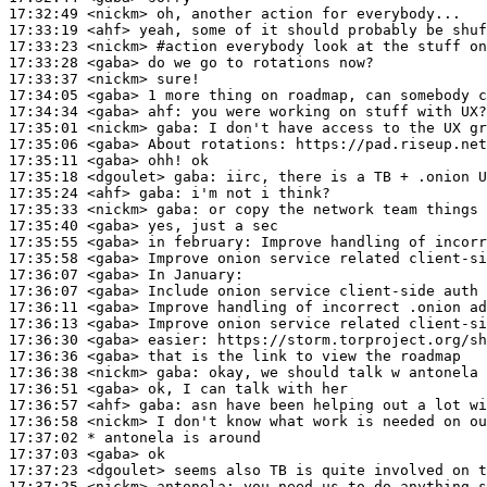
17:32:49
 <nickm>
17:33:19
 <ahf>
17:33:23
 <nickm>
#action 
everybody look at the stuff on
17:33:28
 <gaba>
17:33:37
 <nickm>
17:34:05
 <gaba>
17:34:34
 <gaba>
ahf:
17:35:01
 <nickm>
gaba:
17:35:06
 <gaba>
17:35:11
 <gaba>
17:35:18
 <dgoulet>
gaba:
17:35:24
 <ahf>
gaba:
17:35:33
 <nickm>
gaba:
17:35:40
 <gaba>
17:35:55
 <gaba>
17:35:58
 <gaba>
17:36:07
 <gaba>
17:36:07
 <gaba>
17:36:11
 <gaba>
17:36:13
 <gaba>
17:36:30
 <gaba>
easier:
17:36:36
 <gaba>
17:36:38
 <nickm>
gaba:
17:36:51
 <gaba>
17:36:57
 <ahf>
gaba:
17:36:58
 <nickm>
17:37:02 
* antonela
is around
17:37:03
 <gaba>
17:37:23
 <dgoulet>
17:37:25
 <nickm>
antonela: