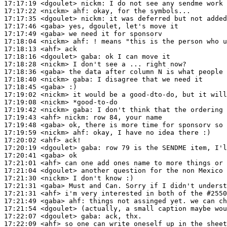
17:17:19
 <dgoulet>
nickm:
17:17:22
 <nickm>
ahf:
17:17:35
 <dgoulet>
nickm:
17:17:46
 <gaba>
17:17:49
 <gaba>
17:18:04
 <nickm>
ahf:
17:18:13
 <ahf>
17:18:16
 <dgoulet>
gaba:
17:18:28
 <nickm>
17:18:36
 <gaba>
17:18:40
 <nickm>
gaba:
17:18:45
 <gaba>
17:19:02
 <nickm>
17:19:08
 <nickm>
17:19:42
 <nickm>
gaba:
17:19:43
 <ahf>
nickm:
17:19:48
 <gaba>
17:19:59
 <nickm>
ahf:
17:20:02
 <ahf>
17:20:19
 <dgoulet>
gaba:
17:20:41
 <gaba>
17:21:01
 <ahf>
17:21:04
 <dgoulet>
17:21:30
 <nickm>
17:21:31
 <gaba>
17:21:31
 <ahf>
17:21:49
 <gaba>
ahf:
17:21:54
 <dgoulet>
17:22:07
 <dgoulet>
gaba:
17:22:09
 <ahf>