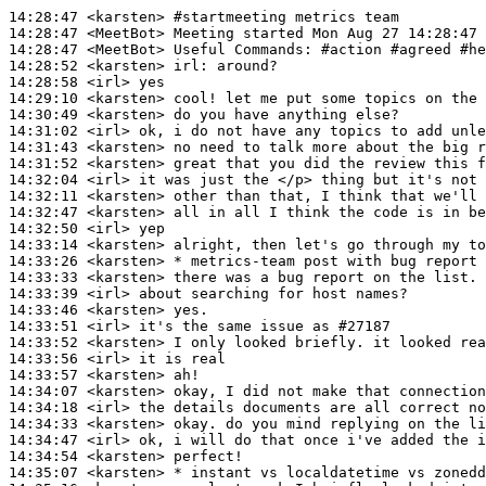
14:28:47
 <karsten>
#startmeeting 
metrics team
14:28:47
 <MeetBot>
14:28:47
 <MeetBot>
14:28:52
 <karsten>
irl:
14:28:58
 <irl>
14:29:10
 <karsten>
14:30:49
 <karsten>
14:31:02
 <irl>
14:31:43
 <karsten>
14:31:52
 <karsten>
14:32:04
 <irl>
14:32:11
 <karsten>
14:32:47
 <karsten>
14:32:50
 <irl>
14:33:14
 <karsten>
14:33:26
 <karsten>
14:33:33
 <karsten>
14:33:39
 <irl>
14:33:46
 <karsten>
14:33:51
 <irl>
14:33:52
 <karsten>
14:33:56
 <irl>
14:33:57
 <karsten>
14:34:07
 <karsten>
14:34:18
 <irl>
14:34:33
 <karsten>
14:34:47
 <irl>
14:34:54
 <karsten>
14:35:07
 <karsten>