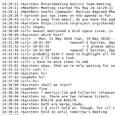
14:29:11
 <karsten>
#startmeeting 
metrics team meeting
14:29:11
 <MeetBot>
14:29:11
 <MeetBot>
14:29:28 
* karsten
put two items on the agenda so far. 
14:29:43
 <irl>
14:29:59
 <karsten>
14:30:02
 <irl>
14:30:40
 <irl>
14:30:48
 <karsten>
14:31:29
 <irl>
14:31:30
 <irl>
14:31:32
 <irl>
14:31:34
 <irl>
14:31:43
 <irl>
14:32:05
 <karsten>
14:32:43
 <irl>
14:33:01
 <karsten>
14:33:22
 <irl>
14:37:40
 <karsten>
14:37:42
 <iwakeh>
14:37:59
 <irl>
14:38:08
 <karsten>
14:38:18
 <iwakeh>
14:38:36
 <karsten>
14:38:46
 <karsten>
14:38:58
 <karsten>
#26178 
and #26179.
14:39:04
 <karsten>
14:39:14
 <karsten>
14:39:25
 <karsten>