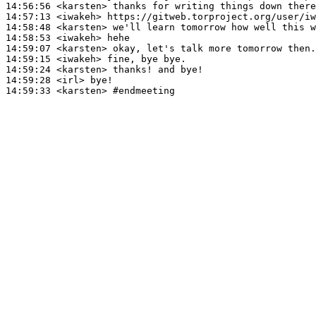
14:56:56
 <karsten>
14:57:13
 <iwakeh>
14:58:48
 <karsten>
14:58:53
 <iwakeh>
14:59:07
 <karsten>
14:59:15
 <iwakeh>
14:59:24
 <karsten>
14:59:28
 <irl>
14:59:33
 <karsten>
#endmeeting