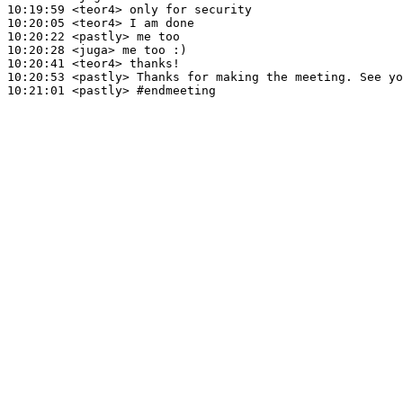
10:19:59
 <teor4>
10:20:05
 <teor4>
10:20:22
 <pastly>
10:20:28
 <juga>
10:20:41
 <teor4>
10:20:53
 <pastly>
10:21:01
 <pastly>
#endmeeting