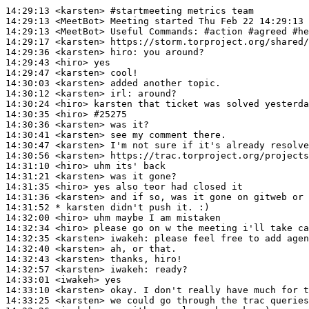
14:29:13
 <karsten>
#startmeeting 
metrics team
14:29:13
 <MeetBot>
14:29:13
 <MeetBot>
14:29:17
 <karsten>
14:29:36
 <karsten>
hiro:
14:29:43
 <hiro>
14:29:47
 <karsten>
14:30:03
 <karsten>
14:30:12
 <karsten>
irl:
14:30:24
 <hiro>
14:30:35
 <hiro>
#25275
14:30:36
 <karsten>
14:30:41
 <karsten>
14:30:47
 <karsten>
14:30:56
 <karsten>
14:31:10
 <hiro>
14:31:21
 <karsten>
14:31:35
 <hiro>
14:31:36
 <karsten>
14:31:52 
* karsten
didn't push it. :)
14:32:00
 <hiro>
14:32:34
 <hiro>
14:32:35
 <karsten>
iwakeh:
14:32:40
 <karsten>
14:32:43
 <karsten>
14:32:57
 <karsten>
iwakeh:
14:33:01
 <iwakeh>
14:33:10
 <karsten>
14:33:25
 <karsten>