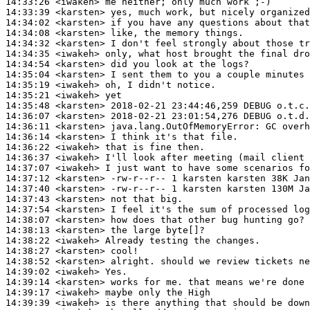
14:33:26
 <iwakeh>
14:33:39
 <karsten>
14:34:02
 <karsten>
14:34:08
 <karsten>
14:34:32
 <karsten>
14:34:35
 <iwakeh>
14:34:54
 <karsten>
14:35:04
 <karsten>
14:35:19
 <iwakeh>
14:35:21
 <iwakeh>
14:35:48
 <karsten>
14:36:07
 <karsten>
14:36:11
 <karsten>
java.lang.OutOfMemoryError:
14:36:14
 <karsten>
14:36:22
 <iwakeh>
14:36:37
 <iwakeh>
14:37:07
 <iwakeh>
14:37:12
 <karsten>
14:37:40
 <karsten>
14:37:43
 <karsten>
14:37:54
 <karsten>
14:38:07
 <karsten>
14:38:13
 <karsten>
14:38:22
 <iwakeh>
14:38:27
 <karsten>
14:38:52
 <karsten>
14:39:02
 <iwakeh>
14:39:14
 <karsten>
14:39:17
 <iwakeh>
14:39:39
 <iwakeh>