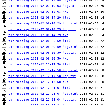
tor-meeting.2018-02-07-19.03.log.txt
tor-meeting.2018-02-07-19.03.txt
tor-meeting.2018-02-08-14.29.html
tor-meeting.2018-02-08-14.29.log.html
tor-meeting.2018-02-08-14.29.log.txt
tor-meeting.2018-02-08-14.29.txt
tor-meeting.2018-02-08-20.59.html
tor-meeting.2018-02-08-20.59.log.html
tor-meeting.2018-02-08-20.59.log.txt
tor-meeting.2018-02-08-20.59.txt
tor-meeting.2018-02-12-17.58.html
tor-meeting.2018-02-12-17.58.log.html
tor-meeting.2018-02-12-17.58.log.txt
tor-meeting.2018-02-12-17.58.txt
tor-meeting.2018-02-12-21.04.html
tor-meeting.2018-02-12-21.04.log.html
tor-meeting.2018-02-12-21.04.log.txt