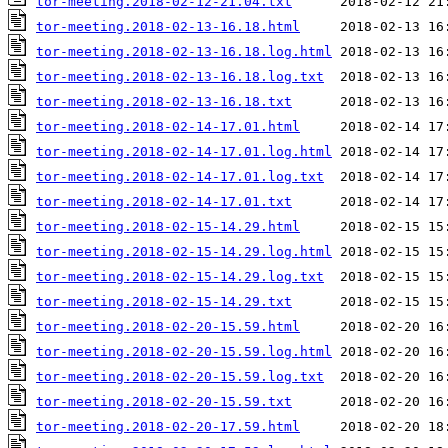
tor-meeting.2018-02-12-21.04.txt
tor-meeting.2018-02-13-16.18.html
tor-meeting.2018-02-13-16.18.log.html
tor-meeting.2018-02-13-16.18.log.txt
tor-meeting.2018-02-13-16.18.txt
tor-meeting.2018-02-14-17.01.html
tor-meeting.2018-02-14-17.01.log.html
tor-meeting.2018-02-14-17.01.log.txt
tor-meeting.2018-02-14-17.01.txt
tor-meeting.2018-02-15-14.29.html
tor-meeting.2018-02-15-14.29.log.html
tor-meeting.2018-02-15-14.29.log.txt
tor-meeting.2018-02-15-14.29.txt
tor-meeting.2018-02-20-15.59.html
tor-meeting.2018-02-20-15.59.log.html
tor-meeting.2018-02-20-15.59.log.txt
tor-meeting.2018-02-20-15.59.txt
tor-meeting.2018-02-20-17.59.html