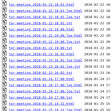
tor-meeting.2018-01-22-18.01.html
tor-meeting.2018-01-22-18.01.log.html
tor-meeting.2018-01-22-18.01.log.txt
tor-meeting.2018-01-22-18.01.txt
tor-meeting.2018-01-22-19.00.html
tor-meeting.2018-01-22-19.00.log.html
tor-meeting.2018-01-22-19.00.log.txt
tor-meeting.2018-01-22-19.00.txt
tor-meeting.2018-01-23-16.02.html
tor-meeting.2018-01-23-16.02.log.html
tor-meeting.2018-01-23-16.02.log.txt
tor-meeting.2018-01-23-16.02.txt
tor-meeting.2018-01-24-17.00.html
tor-meeting.2018-01-24-17.00.log.html
tor-meeting.2018-01-24-17.00.log.txt
tor-meeting.2018-01-24-17.00.txt
tor-meeting.2018-01-25-14.32.html
tor-meeting.2018-01-25-14.32.log.html