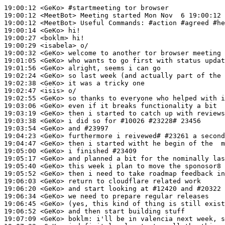
19:00:12
 <GeKo>
#startmeeting 
tor browser
19:00:12
 <MeetBot>
19:00:12
 <MeetBot>
19:00:14
 <GeKo>
19:00:27
 <boklm>
19:00:29
 <isabela>
19:00:32
 <GeKo>
19:01:05
 <GeKo>
19:01:56
 <GeKo>
19:02:24
 <GeKo>
19:02:38
 <GeKo>
19:02:47
 <isis>
19:02:55
 <GeKo>
19:03:06
 <GeKo>
19:03:19
 <GeKo>
19:03:38
 <GeKo>
19:03:54
 <GeKo>
19:04:23
 <GeKo>
19:04:47
 <GeKo>
19:05:00
 <GeKo>
19:05:17
 <GeKo>
19:05:40
 <GeKo>
19:05:52
 <GeKo>
19:06:03
 <GeKo>
19:06:20
 <GeKo>
19:06:34
 <GeKo>
19:06:45
 <GeKo>
19:06:52
 <GeKo>
19:07:09
 <GeKo>
boklm: