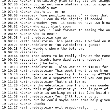
19:07:22
 <GeKo>
19:07:36
 <GeKo>
19:07:39
 <GeKo>
19:07:43
 <GeKo>
19:08:03
 <armadev>
19:08:03
 <boklm>
19:08:25
 <GeKo>
armadev:
19:08:32
 <GeKo>
19:08:38
 <armadev>
19:08:54
 <GeKo>
19:08:58 
* arthuredelstein
can go
19:09:11
 <arthuredelstein>
19:09:21
 <arthuredelstein>
19:09:28 
* GeKo
wonders where the bots are
19:09:36
 <isabela>
19:09:44
 <mcs>
19:09:52
 <isabela>
19:10:00
 <isabela>
19:10:13
 <arthuredelstein>
19:10:23
 <arthuredelstein>
19:10:40
 <arthuredelstein>
19:10:40
 <hiro>
19:11:13
 <arthuredelstein>
19:11:20
 <GeKo>
arthuredelstein:
19:11:34
 <GeKo>
19:11:51
 <GeKo>
19:11:58
 <arthuredelstein>
19:12:09
 <GeKo>
19:12:12
 <GeKo>
19:12:27
 <arthuredelstein>