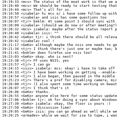
19:19:33
 <mcs>
19:19:40
 <mcs>
19:19:44
 <mcs>
19:19:50
 <isabela>
19:19:57
 <isabela>
19:20:07
 <tjr>
boklm:
19:20:09
 <isabela>
19:20:32
 <mcs>
isabela:
19:20:40
 <isabela>
isis:
19:20:42
 <GeKo>
tjr:
19:20:42
 <isabela>
19:21:17
 <GeKo>
19:21:34
 <tjr>
19:21:41
 <boklm>
19:23:03
 <GeKo>
19:23:38
 <tjr>
19:23:57
 <tjr>
19:24:15
 <isis>
isabela:
19:24:33
 <tjr>
19:24:54
 <tjr>
19:25:23
 <tjr>
19:26:00
 <tjr>
19:26:07
 <tjr>
19:26:46
 <GeKo>
19:26:55
 <GeKo>
19:27:06
 <boklm>
tjr:
19:27:39
 <GeKo>
isabela:
19:27:50
 <GeKo>
19:29:05
 <GeKo>
isis:
19:29:25
 <armadev>