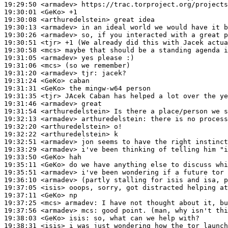
19:29:50
 <armadev>
19:30:01
 <GeKo>
19:30:08
 <arthuredelstein>
19:30:13
 <armadev>
19:30:26
 <armadev>
19:30:51
 <tjr>
19:30:58
 <mcs>
19:31:05
 <armadev>
19:31:06
 <mcs>
19:31:20
 <armadev>
tjr:
19:31:24
 <GeKo>
19:31:31
 <GeKo>
19:31:35
 <tjr>
19:31:46
 <armadev>
19:31:54
 <arthuredelstein>
19:32:13
 <armadev>
arthuredelstein:
19:32:20
 <arthuredelstein>
19:32:22
 <arthuredelstein>
19:32:51
 <armadev>
19:33:29
 <armadev>
19:33:50
 <GeKo>
19:35:11
 <GeKo>
19:35:51
 <armadev>
19:36:10
 <armadev>
19:37:05
 <isis>
19:37:11
 <GeKo>
19:37:25
 <mcs>
armadev:
19:37:56
 <armadev>
mcs:
19:38:03
 <GeKo>
isis:
19:38:31
 <isis>