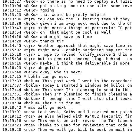
19:12:27
 <GeKo>
19:13:04
 <GeKo>
19:13:12
 <GeKo>
19:13:23
 <GeKo>
19:13:36
 <tjr>
19:13:39
 <GeKo>
19:13:43
 <tjr>
19:13:54
 <GeKo>
19:14:16
 <GeKo>
19:14:20
 <GeKo>
19:14:45
 <tjr>
19:15:02
 <tjr>
19:15:18
 <tjr>
19:15:34
 <tjr>
19:16:16
 <GeKo>
19:16:23
 <tjr>
19:16:48
 <GeKo>
19:17:15 
* boklm
can go next
19:17:33
 <boklm>
19:17:37
 <boklm>
19:17:44
 <boklm>
19:17:51
 <boklm>
19:17:59
 <boklm>
19:18:04
 <boklm>
19:18:42 
* mcs
will go next
19:19:01
 <mcs>
19:19:12
 <mcs>
19:19:18
 <mcs>
19:19:23
 <mcs>
19:19:28
 <mcs>