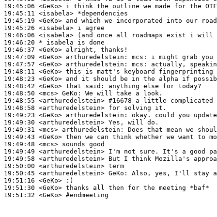
19:45:06
 <GeKo>
19:45:11
 <isabela>
19:45:19
 <GeKo>
19:45:26
 <isabela>
19:46:06
 <isabela>
19:46:20 
* isabela
is done
19:46:37
 <GeKo>
19:47:09
 <GeKo>
arthuredelstein:
19:47:57
 <GeKo>
arthuredelstein:
19:48:11
 <GeKo>
19:48:23
 <GeKo>
19:48:42
 <GeKo>
19:48:50
 <mcs>
GeKo:
19:48:55
 <arthuredelstein>
#16678 
a little complicated 
19:48:58
 <arthuredelstein>
19:49:23
 <GeKo>
arthuredelstein:
19:49:30
 <arthuredelstein>
19:49:31
 <mcs>
arthuredelstein:
19:49:43
 <GeKo>
19:49:48
 <mcs>
19:49:49
 <arthuredelstein>
19:49:58
 <arthuredelstein>
19:50:00
 <arthuredelstein>
19:50:45
 <arthuredelstein>
GeKo:
19:51:16
 <GeKo>
19:51:30
 <GeKo>
19:51:32
 <GeKo>
#endmeeting