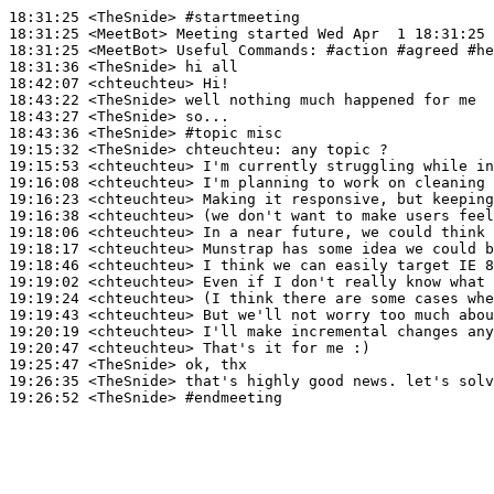
18:31:25
 <TheSnide>
#startmeeting
18:31:25
 <MeetBot>
18:31:25
 <MeetBot>
18:31:36
 <TheSnide>
18:42:07
 <chteuchteu>
18:43:22
 <TheSnide>
18:43:27
 <TheSnide>
18:43:36
 <TheSnide>
#topic 
misc
19:15:32
 <TheSnide>
chteuchteu:
19:15:53
 <chteuchteu>
19:16:08
 <chteuchteu>
19:16:23
 <chteuchteu>
19:16:38
 <chteuchteu>
19:18:06
 <chteuchteu>
19:18:17
 <chteuchteu>
19:18:46
 <chteuchteu>
19:19:02
 <chteuchteu>
19:19:24
 <chteuchteu>
19:19:43
 <chteuchteu>
19:20:19
 <chteuchteu>
19:20:47
 <chteuchteu>
19:25:47
 <TheSnide>
19:26:35
 <TheSnide>
19:26:52
 <TheSnide>
#endmeeting