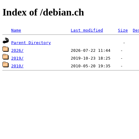
Index of /debian.ch
Name
Last modified
Size
De
Parent Directory
2026/
2019/
2010/