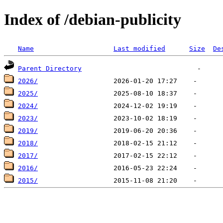
Index of /debian-publicity
Name
Last modified
Size
De
Parent Directory
2026/
2025/
2024/
2023/
2019/
2018/
2017/
2016/
2015/